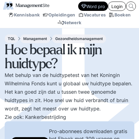
Word pro
Login
Kennisbank
Opleidingen
Vacatures
Boeken
Netwerk
TQL
Management
Gezondheidsmanagement
Hoe bepaal ik mijn
huidtype?
Met behulp van de huidtypetest van het Koningin
Wilhelmina Fonds kunt u globaal uw huidtype bepalen.
Het kan goed zijn dat u tussen twee genoemde
huidtypes in zit. Hoe snel uw huid verbrandt of bruin
wordt, zegt het meest over uw huidtype.
Zie ook:
Kankerbestrijding
Pro-abonnees downloaden gratis
het Ebook met 309 vragen en