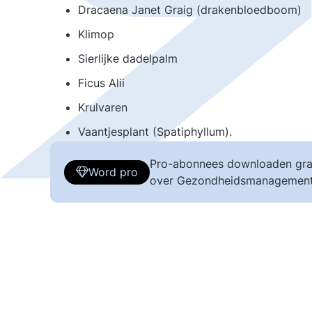
Dracaena Janet Graig (drakenbloedboom)
Klimop
Sierlijke dadelpalm
Ficus Alii
Krulvaren
Vaantjesplant (Spatiphyllum).
Pro-abonnees downloaden gra
Word pro
over Gezondheidsmanagement