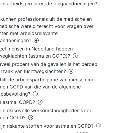
ijn arbeidsgerelateerde longaandoeningen?
kunnen professionals uit de medische en
edische wereld terecht voor vragen over
nten met arbeidsrelevante
aandoeningen?
eel mensen in Nederland hebben
twegklachten (astma en COPD)?
eveel procent van de gevallen is het beroep
orzaak van luchtwegklachten?
hilt de arbeidsparticipatie van mensen met
a en COPD van die van de algemene
epsbevolking?
is astma, COPD?
ijn risicovolle werkomstandigheden voor
a en COPD?
ijn riskante stoffen voor astma en COPD?