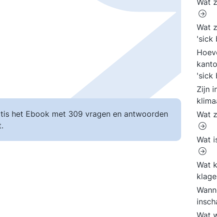
Wat z
Wat z
'sick
Hoev
kant
'sick
Zijn 
klima
tis het Ebook met 309 vragen en antwoorden
Wat z
.
Wat i
Wat 
klage
Wann
insch
Wat w