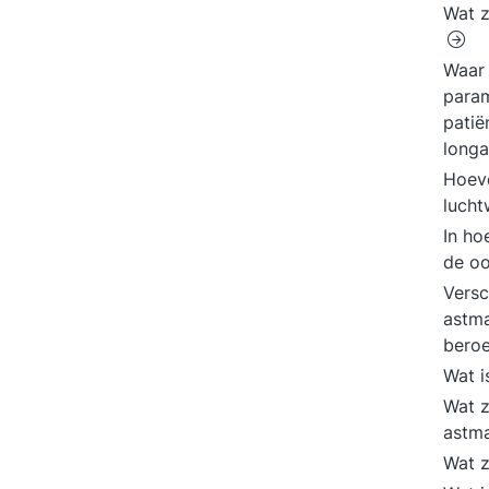
Wat z
Waar 
param
patië
long
Hoev
luch
In ho
de o
Versc
astm
bero
Wat 
Wat z
astm
Wat z