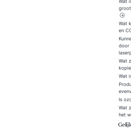
Wat 
groot
Wat 
en CO
Kunne
door 
laser
Wat z
kopie
Wat i
Produ
even
Is oz
Wat z
het 
Gelij