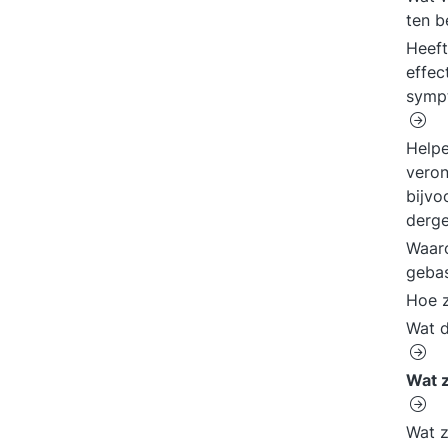
ten b
Heeft
effec
symp
Helpe
veron
bijvo
derge
Waaro
geba
Hoe z
Wat d
Wat z
Wat z