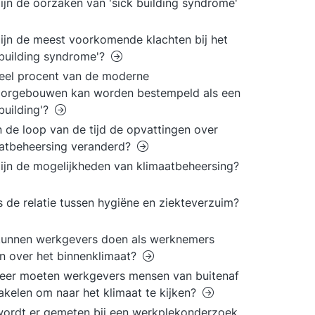
ijn de oorzaken van 'sick building syndrome'
ijn de meest voorkomende klachten bij het
 building syndrome'?
eel procent van de moderne
oorgebouwen kan worden bestempeld als een
 building'?
in de loop van de tijd de opvattingen over
atbeheersing veranderd?
ijn de mogelijkheden van klimaatbeheersing?
s de relatie tussen hygiëne en ziekteverzuim?
kunnen werkgevers doen als werknemers
n over het binnenklimaat?
eer moeten werkgevers mensen van buitenaf
akelen om naar het klimaat te kijken?
ordt er gemeten bij een werkplekonderzoek