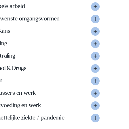
bele arbeid
wenste omgangsvormen
Kans
ing
traling
hol & Drugs
n
lussers en werk
tvoeding en werk
ttelijke ziekte / pandemie