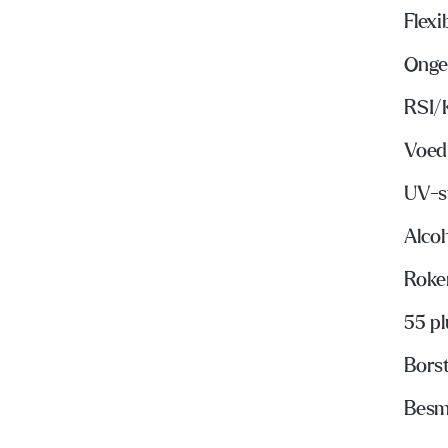
Flexi
Onge
RSI/
Voed
UV-s
Alco
Roke
55 p
Bors
Besme