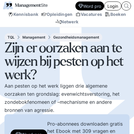
Word pro
Login
Kennisbank
Opleidingen
Vacatures
Boeken
Netwerk
TQL
Management
Gezondheidsmanagement
Zijn er oorzaken aan te
wijzen bij pesten op het
werk?
Aan pesten op het werk liggen drie algemene
oorzaken ten grondslag: evenwichtsverstoring, het
zondebokfenomeen of –mechanisme en andere
bronnen van agressie.
Pro-abonnees downloaden gratis
het Ebook met 309 vragen en