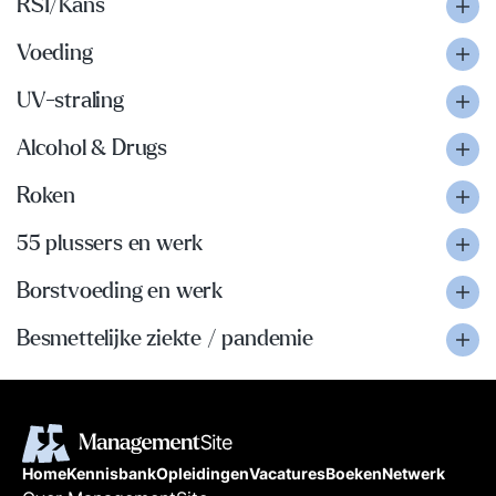
RSI/Kans
Voeding
UV-straling
Alcohol & Drugs
Roken
55 plussers en werk
Borstvoeding en werk
Besmettelijke ziekte / pandemie
Home
Kennisbank
Opleidingen
Vacatures
Boeken
Netwerk