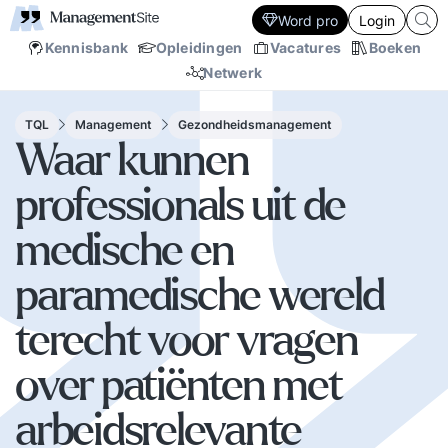
Word pro
Login
Kennisbank
Opleidingen
Vacatures
Boeken
Netwerk
TQL
Management
Gezondheidsmanagement
Waar kunnen
professionals uit de
medische en
paramedische wereld
terecht voor vragen
over patiënten met
arbeidsrelevante