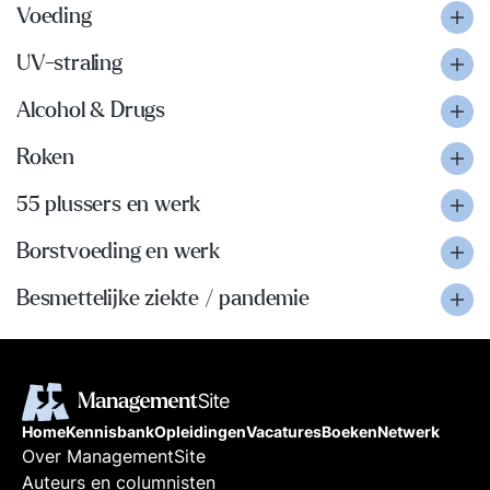
Voeding
UV-straling
Alcohol & Drugs
Roken
55 plussers en werk
Borstvoeding en werk
Besmettelijke ziekte / pandemie
Home
Kennisbank
Opleidingen
Vacatures
Boeken
Netwerk
Over ManagementSite
Auteurs en columnisten