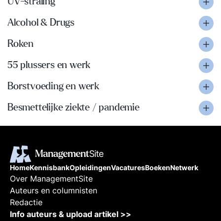
UV-straling
Alcohol & Drugs
Roken
55 plussers en werk
Borstvoeding en werk
Besmettelijke ziekte / pandemie
Home
Kennisbank
Opleidingen
Vacatures
Boeken
Netwerk
Over ManagementSite
Auteurs en columnisten
Redactie
Info auteurs & upload artikel >>