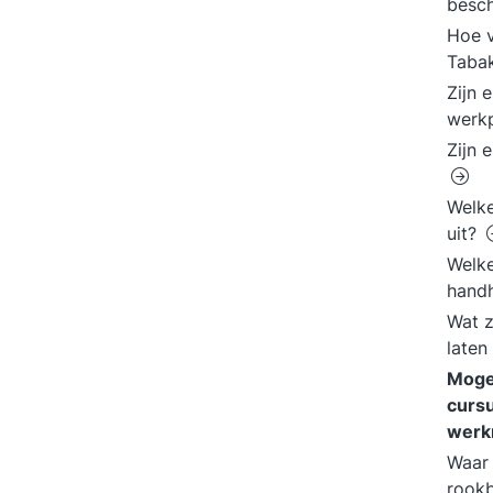
besch
Hoe v
Taba
Zijn 
werk
Zijn 
Welke
uit?
Welke
hand
Wat z
late
Moge
cursu
werk
Waar 
rookb