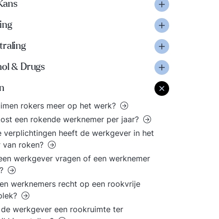
Kans
ing
traling
hol & Drugs
n
imen rokers meer op het werk?
ost een rokende werknemer per jaar?
 verplichtingen heeft de werkgever in het
r van roken?
een werkgever vragen of een werknemer
t?
n werknemers recht op een rookvrije
plek?
de werkgever een rookruimte ter