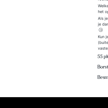
Welke
het o
Als j
je da
Kun j
(buit
vaste
55 p
Bors
Besme