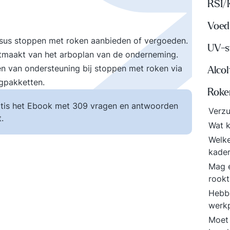
RSI/
Voed
us stoppen met roken aanbieden of vergoeden.
UV-s
itmaakt van het arboplan van de onderneming.
n van ondersteuning bij stoppen met roken via
Alco
rgpakketten.
Roke
tis het Ebook met 309 vragen en antwoorden
Verzu
.
Wat k
Welke
kade
Mag 
rook
Hebbe
werk
Moet 