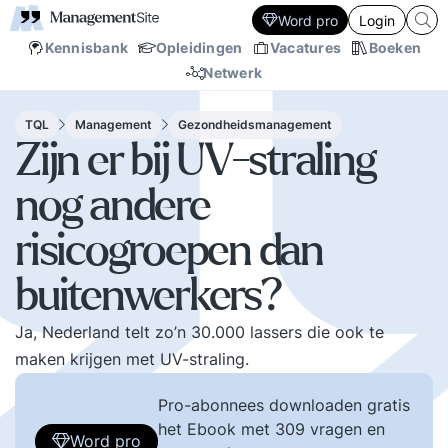
Word pro
Login
Kennisbank
Opleidingen
Vacatures
Boeken
Netwerk
TQL
Management
Gezondheidsmanagement
Zijn er bij UV-straling
nog andere
risicogroepen dan
buitenwerkers?
Ja, Nederland telt zo’n 30.000 lassers die ook te
maken krijgen met UV-straling.
Pro-abonnees downloaden gratis
het Ebook met 309 vragen en
Word pro