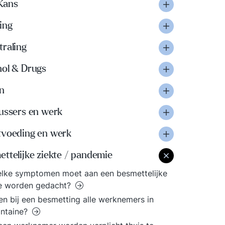
Kans
ing
traling
hol & Drugs
n
lussers en werk
tvoeding en werk
ttelijke ziekte / pandemie
elke symptomen moet aan een besmettelijke
te worden gedacht?
n bij een besmetting alle werknemers in
antaine?