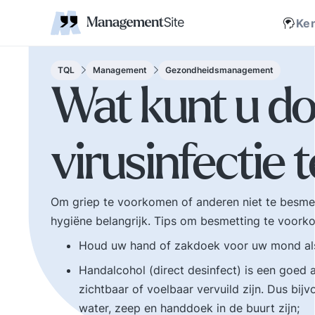
Coaching
Interne 
Financieel management
IT en Business
verantwoordelijkheid
businessmodel.
kleine letters ervoor en er is contact. Zijn webs
jonge leiding geven
Managem
Corporate communicatie
Ethiek, integriteit, moreel kompas
Kritische
Scholing
Non-prof
Disruptie
Kennism
samenwe
Ke
en bestuurlijke wijsheid.
Zelforganisatie 'klein
Ook de belangrijke
binnen groot'. De
bestuurlijke valkuilen
transitie naar een
TQL
Management
Gezondheidsmanagement
zoals: verhuftering,
zelfsturende
Wat kunt u d
bestuurlijke drukte,
organisatie. Distributi
organisatierot en het
van zeggenschap en
spel om poen en
verantwoordelijkheid
virusinfectie
prestige. Tips en
naar het laagste nive
ideeen voor goed
in een organisatie wa
bestuur.
een vakkundig besluit
genomen kan worden
Om griep te voorkomen of anderen niet te besme
hygiëne belangrijk. Tips om besmetting te voork
Houd uw hand of zakdoek voor uw mond als 
Handalcohol (direct desinfect) is een goed 
zichtbaar of voelbaar vervuild zijn. Dus bi
water, zeep en handdoek in de buurt zijn;