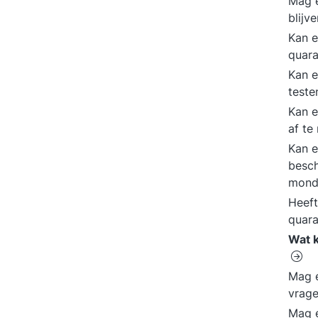
Mag e
blijv
Kan e
quara
Kan e
teste
Kan e
af t
Kan 
besch
mond
Heeft
quar
Wat k
Mag e
vrag
Mag e