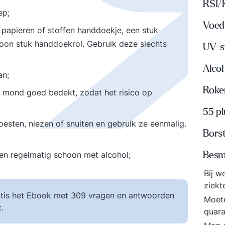
RSI/
ep;
Voed
apieren of stoffen handdoekje, een stuk
oon stuk handdoekrol. Gebruik deze slechts
UV-s
Alco
an;
Roke
 mond goed bedekt, zodat het risico op
55 p
oesten, niezen of snuiten en gebruik ze eenmalig.
Bors
en regelmatig schoon met alcohol;
Besme
Bij w
ziek
tis het Ebook met 309 vragen en antwoorden
Moete
.
quar