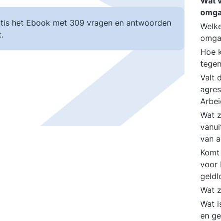
Wat 
omga
tis het Ebook met 309 vragen en antwoorden
Welke
.
omga
Hoe 
tege
Valt 
agres
Arbe
Wat z
vanui
van a
Komt 
voor 
geld
Wat z
Wat i
en g