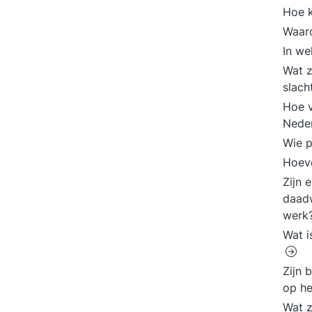
Hoe 
Waar
In we
Wat z
slach
Hoe v
Nede
Wie p
Hoeve
Zijn 
daadw
werk
Wat i
Zijn 
op h
Wat z