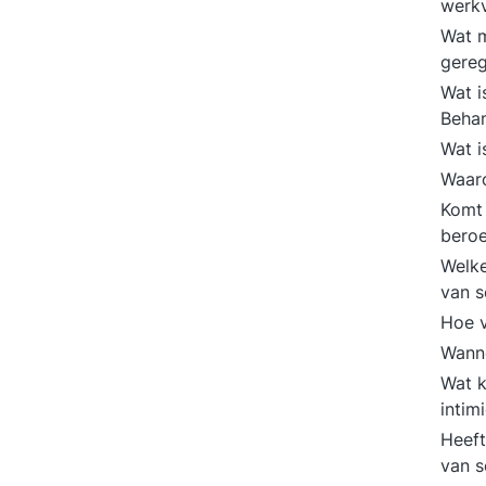
werk
Wat m
gere
Wat i
Behan
Wat i
Waaro
Komt 
beroe
Welke
van s
Hoe v
Wanne
Wat 
intim
Heeft
van s