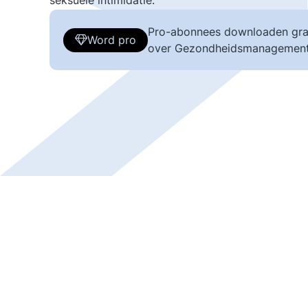
seksuele intimidatie.
Pro-abonnees downloaden gra
Word pro
over Gezondheidsmanagement