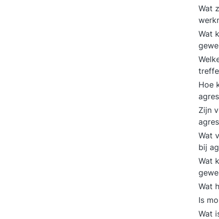
Wat z
werk
Wat k
gewe
Welke
treff
Hoe k
agres
Zijn 
agres
Wat v
bij a
Wat k
gewe
Wat h
Is mo
Wat i