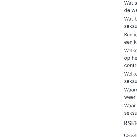
Wat s
de w
Wat b
seksu
Kunne
een k
Welke
op he
contr
Welke
seksu
Waaro
weer
Waar 
seksu
RSI/
Voed