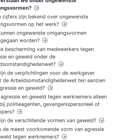
verstaan we onder ongewenste
ngsvormen?
 cijfers zijn bekend over ongewenste
ngsvormen op het werk?
kunnen ongewenste omgangsvormen
ngegaan worden?
de bescherming van medewerkers tegen
sie en geweld onder de
idsomstandighedenwet?
ijn de verplichtingen voor de werkgever
t de Arbeidsomstandighedenwet ten aanzien
gressie en geweld?
agressie en geweld tegen werknemers alleen
bij politieagenten, gevangenispersoneel of
lopers?
ijn de verschillende vormen van geweld?
s de meest voorkomende vorm van agressie
eweld tegen werknemers?