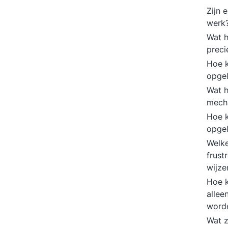
Zijn 
werk
Wat h
preci
Hoe k
opge
Wat 
mecha
Hoe 
opge
Welke
frust
wijz
Hoe k
allee
word
Wat z