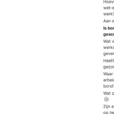
Hoeve
wet-e
werk
Aan w
Is bo
geac
Wat v
werk
geve
Heeft
gezo
Waar 
arbei
bors
Wat z
Zijn 
op h