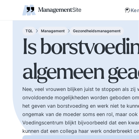
Coaching
Interne 
Financieel management
IT en Business
verantwoordelijkheid
businessmodel.
kleine letters ervoor en er is contact. Zijn webs
jonge leiding geven
Managem
Corporate communicatie
Ethiek, integriteit, moreel kompas
Kritische
Scholing
Non-prof
Disruptie
Kennism
samenwe
Ke
en bestuurlijke wijsheid.
Zelforganisatie 'klein
Ook de belangrijke
binnen groot'. De
bestuurlijke valkuilen
transitie naar een
TQL
Management
Gezondheidsmanagement
zoals: verhuftering,
zelfsturende
Is borstvoedi
bestuurlijke drukte,
organisatie. Distributi
organisatierot en het
van zeggenschap en
spel om poen en
verantwoordelijkheid
algemeen gea
prestige. Tips en
naar het laagste nive
ideeen voor goed
in een organisatie wa
bestuur.
een vakkundig besluit
genomen kan worden
Nee, veel vrouwen blijken juist te stoppen als zi
onvoldoende mogelijkheden worden geboden om v
het geven van borstvoeding en werk niet te kunn
ongemak van de moeder soms een rol, maar ook d
Voedingscentrum blijkt bijvoorbeeld dat een kwar
kunnen dat een collega haar werk onderbreekt o