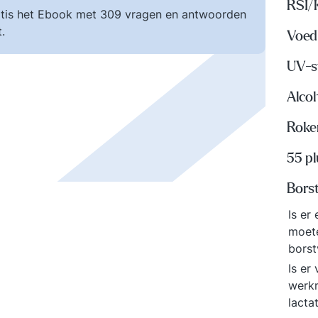
RSI/
tis het Ebook met 309 vragen en antwoorden
.
Voed
UV-s
Alco
Roke
55 p
Bors
Is er
moete
borst
Is er
werkn
lacta