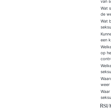
van s
Wat s
de w
Wat b
seksu
Kunne
een k
Welke
op he
contr
Welke
seksu
Waaro
weer
Waar 
seksu
RSI/