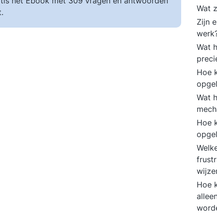
tis het Ebook met 309 vragen en antwoorden
Wat z
.
Zijn 
werk
Wat h
preci
Hoe k
opge
Wat 
mecha
Hoe 
opge
Welke
frust
wijz
Hoe k
allee
word