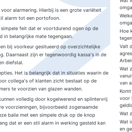
Wat 
omga
or alarmering. Hierbij is een grote variëteit
Welke
il alarm tot een portofoon.
omga
simpele feit dat er voortdurend ogen op de
Hoe 
ld in belangrijke mate tegengaan.
tege
Valt 
en bij voorkeur gesitueerd op overzichtelijke
agres
gang. Daarnaast zijn er tegenwoordig kassa's in de
Arbe
n diefstal.
Wat z
ies. Het is belangrijk dat in situaties waarin de
vanui
or collega's of klanten zicht bestaat op de
van a
amers te voorzien van glazen wanden.
Komt 
voor 
unnen volledig door kogelwerend en splintervrij
geld
re voorzieningen, bijvoorbeeld zogenaamde
Wat z
deze balie met een simpele druk op de knop
Wat i
ng dat er een stil alarm in werking gesteld kan
en g