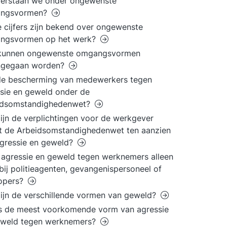
verstaan we onder ongewenste
ngsvormen?
 cijfers zijn bekend over ongewenste
ngsvormen op het werk?
kunnen ongewenste omgangsvormen
ngegaan worden?
de bescherming van medewerkers tegen
sie en geweld onder de
idsomstandighedenwet?
ijn de verplichtingen voor de werkgever
t de Arbeidsomstandighedenwet ten aanzien
gressie en geweld?
agressie en geweld tegen werknemers alleen
bij politieagenten, gevangenispersoneel of
lopers?
ijn de verschillende vormen van geweld?
s de meest voorkomende vorm van agressie
eweld tegen werknemers?