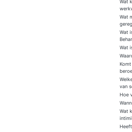
Wat k
werk
Wat m
gere
Wat i
Behan
Wat i
Waaro
Komt 
beroe
Welke
van s
Hoe v
Wanne
Wat 
intim
Heeft