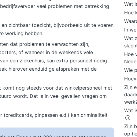
Wat i
 bedrijfsvervoer veel problemen met betrekking
Hoe 
Waar
en zichtbaar toezicht, bijvoorbeeld uit te voeren
In we
ve werking hebben.
Wat z
ten dat problemen te verwachten zijn,
slach
porters, of wanneer in de weekends vele
Hoe v
van een ziekenhuis, kan extra personeel nodig
Nede
aak hierover eenduidige afspraken met de
Wie p
Hoeve
Zijn 
et komt nog steeds voor dat winkelpersoneel met
daadw
uurd wordt. Dat is in veel gevallen vragen om
werk
Wat i
(creditcards, pinpassen e.d.) kan criminaliteit
Zijn 
op h