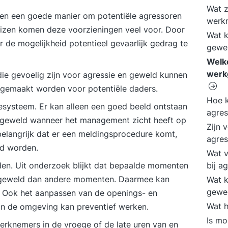
Wat z
men een goede manier om potentiële agressoren
werk
izen komen deze voorzieningen veel voor. Door
Wat k
er de mogelijkheid potentieel gevaarlijk gedrag te
gewe
Welk
werk
die gevoelig zijn voor agressie en geweld kunnen
k gemaakt worden voor potentiële daders.
Hoe k
iesysteem. Er kan alleen een goed beeld ontstaan
agres
 geweld wanneer het management zicht heeft op
Zijn 
 belangrijk dat er een meldingsprocedure komt,
agres
ld worden.
Wat v
jden. Uit onderzoek blijkt dat bepaalde momenten
bij a
en geweld dan andere momenten. Daarmee kan
Wat k
gewe
 Ook het aanpassen van de openings- en
Wat h
n in de omgeving kan preventief werken.
Is mo
erknemers in de vroege of de late uren van en