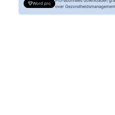
Pro-abonnees downloaden gra
Word pro
over Gezondheidsmanagement