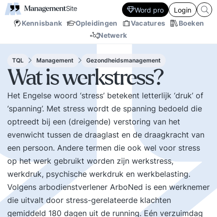
Word pro
Login
Kennisbank
Opleidingen
Vacatures
Boeken
Netwerk
TQL
Management
Gezondheidsmanagement
Wat is werkstress?
Het Engelse woord ‘stress’ betekent letterlijk ‘druk’ of
‘spanning’. Met stress wordt de spanning bedoeld die
optreedt bij een (dreigende) verstoring van het
evenwicht tussen de draaglast en de draagkracht van
een persoon. Andere termen die ook wel voor stress
op het werk gebruikt worden zijn werkstress,
werkdruk, psychische werkdruk en werkbelasting.
Volgens arbodienstverlener ArboNed is een werknemer
die uitvalt door stress-gerelateerde klachten
gemiddeld 180 dagen uit de running. Eén verzuimdag