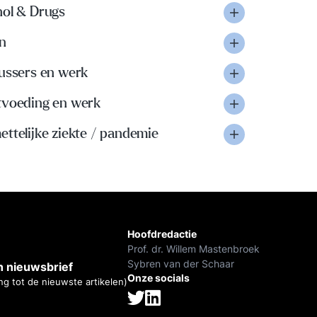
hol & Drugs
n
lussers en werk
tvoeding en werk
ttelijke ziekte / pandemie
Hoofdredactie
Prof. dr. Willem Mastenbroek
Sybren van der Schaar
 nieuwsbrief
Onze socials
ng tot de nieuwste artikelen)