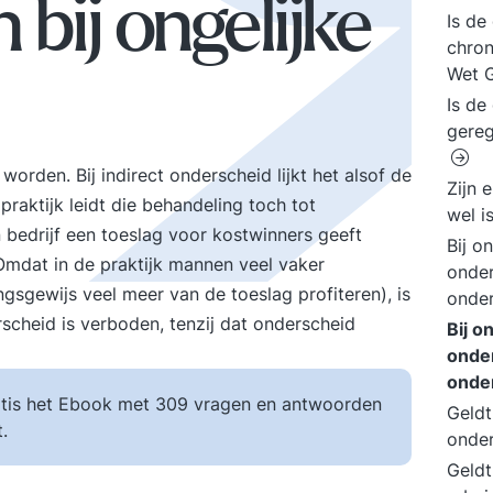
 bij ongelijke
Is de
chron
Wet G
Is de
gereg
rden. Bij indirect onderscheid lijkt het alsof de
Zijn 
raktijk leidt die behandeling toch tot
wel i
en bedrijf een toeslag voor kostwinners geeft
Bij o
mdat in de praktijk mannen veel vaker
onder
gsgewijs veel meer van de toeslag profiteren), is
onder
rscheid is verboden, tenzij dat onderscheid
Bij o
onder
onder
tis het Ebook met 309 vragen en antwoorden
Geldt
.
onder
Geldt