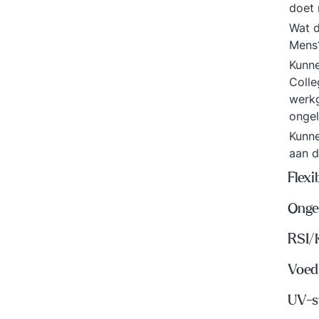
doet
Wat d
Men
Kunne
Colle
werkg
ongel
Kunne
aan d
Flexi
Onge
RSI/
Voed
UV-s