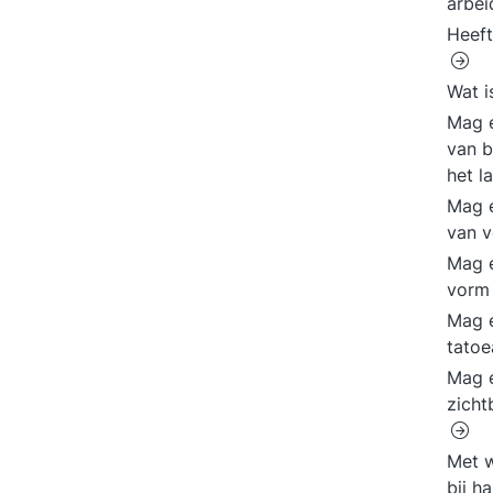
arbe
Heeft
Wat i
Mag 
van b
het l
Mag 
van v
Mag 
vorm 
Mag e
tato
Mag 
zicht
Met w
bij h