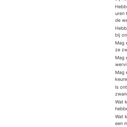
Hebbe
uren 
de w
Hebbe
bij o
Mag 
ze z
Mag e
wervi
Mag e
keur
Is on
zwan
Wat k
hebbe
Wat k
een m