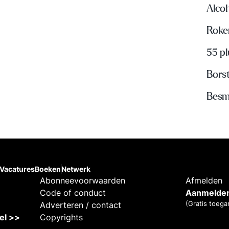
Alco
Roke
55 p
Bors
Besme
Vacatures
Boeken
Netwerk
Abonneevoorwaarden
Afmelden
Code of conduct
Aanmelden
(Gratis toega
Adverteren / contact
kel >>
Copyrights