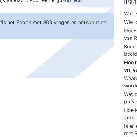
lijk aandacht voor een ergonomisch
RSI/
Wat 
Wie l
tis het Ebook met 309 vragen en antwoorden
.
Hoeve
van 
Komt 
beel
Hoe 
vrij 
Waard
worde
Wat z
preve
Hoe 
verkl
Is er
met 