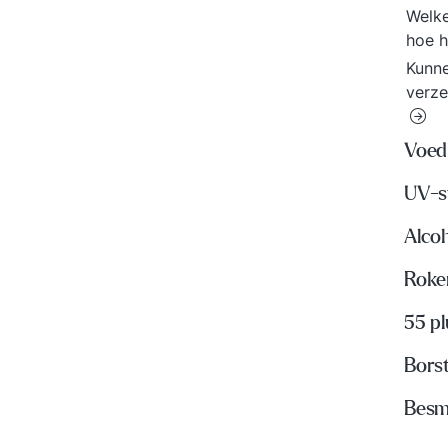
Welke
hoe h
Kunne
verze
Voed
UV-s
Alco
Roke
55 p
Bors
Besme