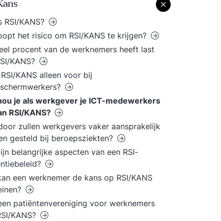
Kans
is RSI/KANS?
oopt het risico om RSI/KANS te krijgen?
el procent van de werknemers heeft last
RSI/KANS?
RSI/KANS alleen voor bij
dschermwerkers?
hou je als werkgever je ICT-medewerkers
van RSI/KANS?
oor zullen werkgevers vaker aansprakelijk
n gesteld bij beroepsziekten?
ijn belangrijke aspecten van een RSI-
ntiebeleid?
kan een werknemer de kans op RSI/KANS
einen?
 een patiëntenvereniging voor werknemers
RSI/KANS?