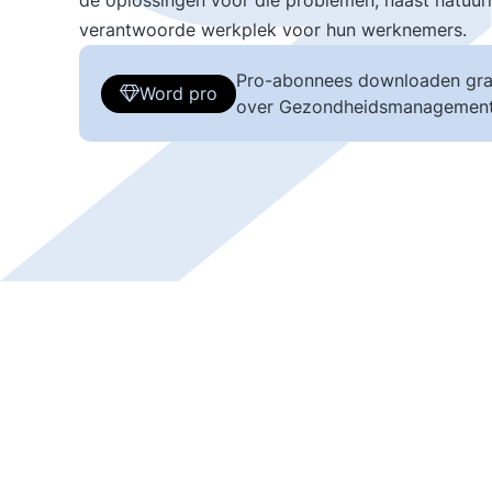
de oplossingen voor die problemen, naast natuur
verantwoorde werkplek voor hun werknemers.
Pro-abonnees downloaden gra
Word pro
over Gezondheidsmanagement