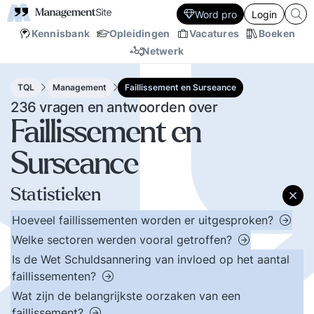
Word pro
Login
Kennisbank
Opleidingen
Vacatures
Boeken
Netwerk
TQL
Management
Faillissement en Surseance
236 vragen en antwoorden over
Faillissement en
Surseance
Statistieken
Hoeveel faillissementen worden er uitgesproken?
Welke sectoren werden vooral getroffen?
Is de Wet Schuldsannering van invloed op het aantal
faillissementen?
Wat zijn de belangrijkste oorzaken van een
faillissement?