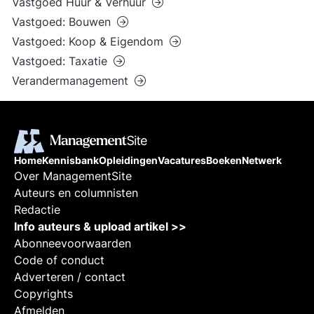
Vastgoed Huur & Verhuur
Vastgoed: Bouwen
Vastgoed: Koop & Eigendom
Vastgoed: Taxatie
Verandermanagement
Home
Kennisbank
Opleidingen
Vacatures
Boeken
Netwerk
Over ManagementSite
Auteurs en columnisten
Redactie
Info auteurs & upload artikel >>
Abonneevoorwaarden
Code of conduct
Adverteren / contact
Copyrights
Afmelden