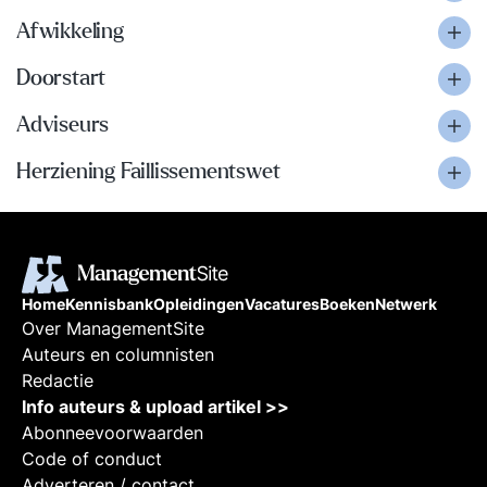
Afwikkeling
Doorstart
Adviseurs
Herziening Faillissementswet
Home
Kennisbank
Opleidingen
Vacatures
Boeken
Netwerk
Over ManagementSite
Auteurs en columnisten
Redactie
Info auteurs & upload artikel >>
Abonneevoorwaarden
Code of conduct
Adverteren / contact