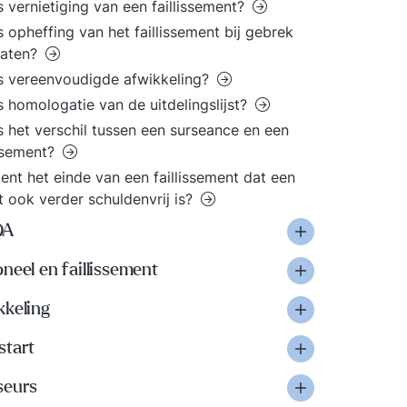
s vernietiging van een faillissement?
s opheffing van het faillissement bij gebrek
baten?
s vereenvoudigde afwikkeling?
s homologatie van de uitdelingslijst?
s het verschil tussen een surseance en een
issement?
ent het einde van een faillissement dat een
iet ook verder schuldenvrij is?
OA
neel en faillissement
kkeling
start
seurs