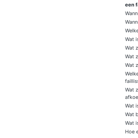
een f
Wanne
Wanne
Welke
Wat i
Wat z
Wat z
Wat z
Welke
faill
Wat z
afkoe
Wat 
Wat b
Wat i
Hoe e