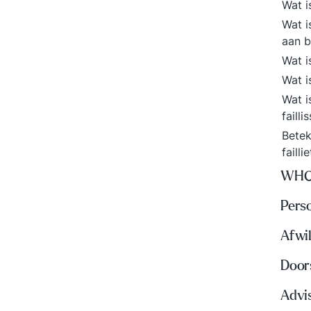
Wat i
Wat i
aan 
Wat i
Wat i
Wat i
faill
Betek
faill
WH
Perso
Afwi
Door
Advi