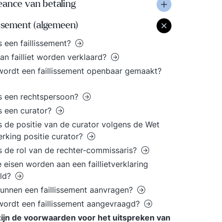
eance van betaling
issement (algemeen)
s een faillissement?
an failliet worden verklaard?
ordt een faillissement openbaar gemaakt?
s een rechtspersoon?
s een curator?
s de positie van de curator volgens de Wet
erking positie curator?
s de rol van de rechter-commissaris?
 eisen worden aan een faillietverklaring
eld?
unnen een faillissement aanvragen?
ordt een faillissement aangevraagd?
ijn de voorwaarden voor het uitspreken van