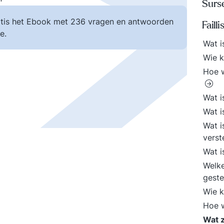
Surs
tis het Ebook met 236 vragen en antwoorden
Faill
e.
Wat i
Wie k
Hoe w
Wat i
Wat i
Wat i
verst
Wat i
Welke
gest
Wie k
Hoe w
Wat z