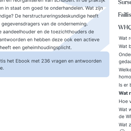
n en reorganiseren van schulden. In de praktijk
Surs
n in staat om goed te onderhandelen. Wat zijn
Faill
dige? De herstructureringsdeskundige heeft
e gegevensdragers van de onderneming.
WH
de aandeelhouder en de toezichthouders de
Wat 
eantwoorden en hebben deze ook een actieve
Wat 
 heeft een geheimhoudingsplicht.
Onde
tis het Ebook met 236 vragen en antwoorden
geda
e.
Welke
homo
Is er
Wat 
Hoe 
Wat w
de W
Wat z