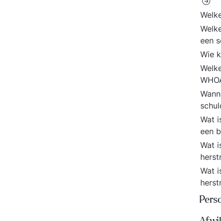
Welke
Welke
een 
Wie 
Welke
WHO
Wanne
schu
Wat i
een b
Wat i
herst
Wat i
herst
Perso