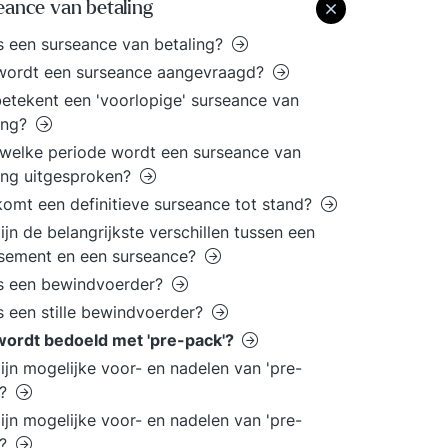
eance van betaling
s een surseance van betaling?
wordt een surseance aangevraagd?
etekent een 'voorlopige' surseance van
ing?
welke periode wordt een surseance van
ing uitgesproken?
omt een definitieve surseance tot stand?
ijn de belangrijkste verschillen tussen een
issement en een surseance?
s een bewindvoerder?
s een stille bewindvoerder?
wordt bedoeld met 'pre-pack'?
ijn mogelijke voor- en nadelen van 'pre-
'?
ijn mogelijke voor- en nadelen van 'pre-
'?