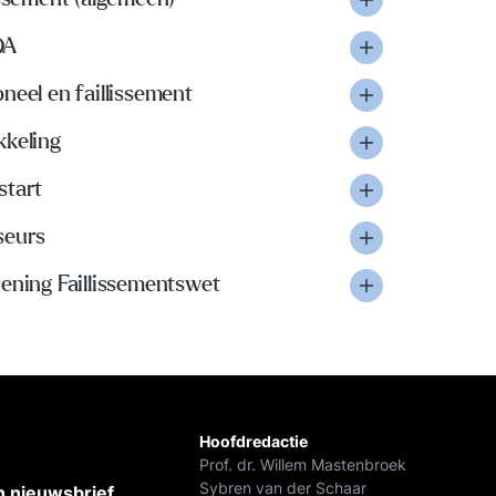
OA
neel en faillissement
kkeling
start
seurs
ening Faillissementswet
Hoofdredactie
Prof. dr. Willem Mastenbroek
Sybren van der Schaar
 nieuwsbrief