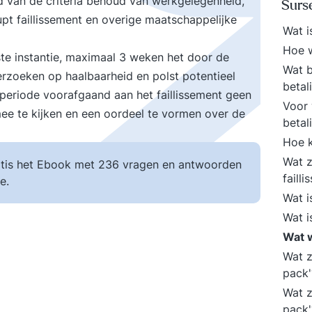
d van de criteria behoud van werkgelegenheid,
Surs
pt faillissement en overige maatschappelijke
Wat i
Hoe 
ste instantie, maximaal 3 weken het door de
Wat b
rzoeken op haalbaarheid en polst potentieel
betal
 periode voorafgaand aan het faillissement geen
Voor 
e te kijken en een oordeel te vormen over de
betal
Hoe k
Wat z
tis het Ebook met 236 vragen en antwoorden
faill
e.
Wat i
Wat i
Wat 
Wat z
pack
Wat z
pack