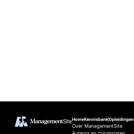
Home
Kennisbank
Opleidingen
Over ManagementSite
Auteurs en columnisten