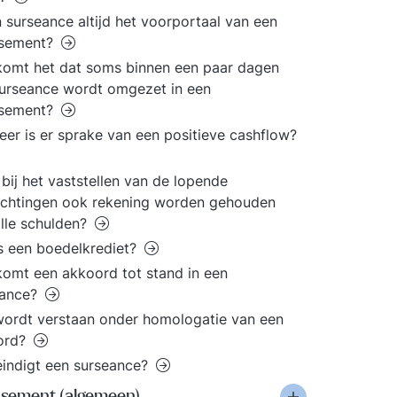
n surseance altijd het voorportaal van een
issement?
omt het dat soms binnen een paar dagen
urseance wordt omgezet in een
issement?
er is er sprake van een positieve cashflow?
bij het vaststellen van de lopende
ichtingen ook rekening worden gehouden
lle schulden?
s een boedelkrediet?
omt een akkoord tot stand in een
eance?
ordt verstaan onder homologatie van een
ord?
indigt een surseance?
issement (algemeen)