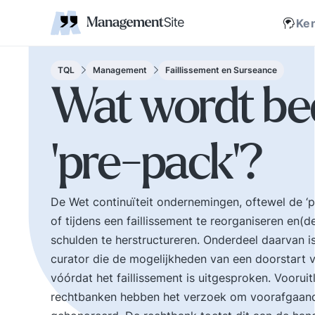
Coaching
Interne 
Financieel management
IT en Business
verantwoordelijkheid
businessmodel.
kleine letters ervoor en er is contact. Zijn webs
jonge leiding geven
Managem
Corporate communicatie
Ethiek, integriteit, moreel kompas
Kritische
Scholing
Non-prof
Disruptie
Kennism
samenwe
Ke
en bestuurlijke wijsheid.
Zelforganisatie 'klein
Ook de belangrijke
binnen groot'. De
bestuurlijke valkuilen
transitie naar een
TQL
Management
Faillissement en Surseance
zoals: verhuftering,
zelfsturende
Wat wordt be
bestuurlijke drukte,
organisatie. Distributi
organisatierot en het
van zeggenschap en
spel om poen en
verantwoordelijkheid
'pre-pack'?
prestige. Tips en
naar het laagste nive
ideeen voor goed
in een organisatie wa
bestuur.
een vakkundig besluit
genomen kan worden
De Wet continuïteit ondernemingen, oftewel de ‘
of tijdens een faillissement te reorganiseren en(
schulden te herstructureren. Onderdeel daarvan i
curator die de mogelijkheden van een doorstart 
vóórdat het faillissement is uitgesproken. Vooru
rechtbanken hebben het verzoek om voorafgaand a