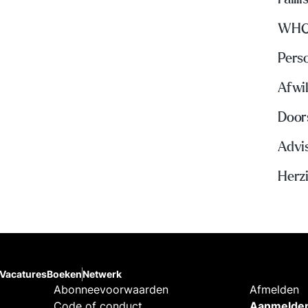
WH
Perso
Afwi
Door
Advi
Herzi
Vacatures
Boeken
Netwerk
Abonneevoorwaarden
Afmelden
Code of conduct
Aanmelden