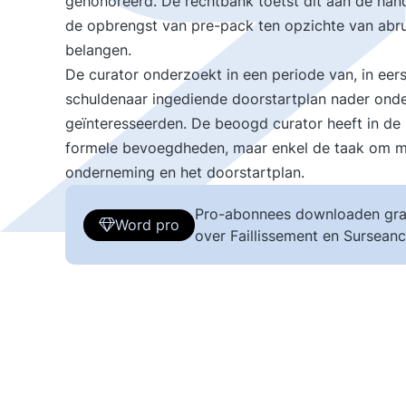
gehonoreerd. De rechtbank toetst dit aan de han
de opbrengst van pre-pack ten opzichte van abru
belangen.
De curator onderzoekt in een periode van, in eer
schuldenaar ingediende doorstartplan nader onde
geïnteresseerden. De beoogd curator heeft in de
formele bevoegdheden, maar enkel de taak om me
onderneming en het doorstartplan.
Pro-abonnees downloaden gra
Word pro
over Faillissement en Surseanc