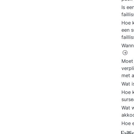
Is ee
faill
Hoe k
een s
faill
Wanne
Moet 
verpl
met a
Wat i
Hoe k
surs
Wat w
akko
Hoe e
Faill