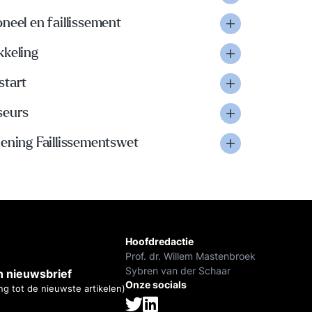
neel en faillissement
kkeling
start
seurs
ening Faillissementswet
Hoofdredactie
Prof. dr. Willem Mastenbroek
Sybren van der Schaar
 nieuwsbrief
Onze socials
ng tot de nieuwste artikelen)