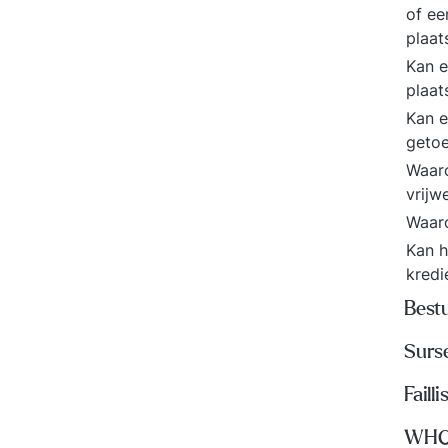
of ee
plaa
Kan e
plaat
Kan e
geto
Waaro
vrijw
Waar
Kan h
kredi
Best
Surs
Faill
WH