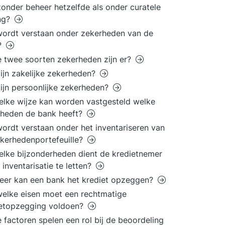
jzonder beheer hetzelfde als onder curatele
ing?
ordt verstaan onder zekerheden van de
?
 twee soorten zekerheden zijn er?
ijn zakelijke zekerheden?
ijn persoonlijke zekerheden?
lke wijze kan worden vastgesteld welke
rheden de bank heeft?
ordt verstaan onder het inventariseren van
kerhedenportefeuille?
lke bijzonderheden dient de kredietnemer
e inventarisatie te letten?
er kan een bank het krediet opzeggen?
elke eisen moet een rechtmatige
ietopzegging voldoen?
 factoren spelen een rol bij de beoordeling