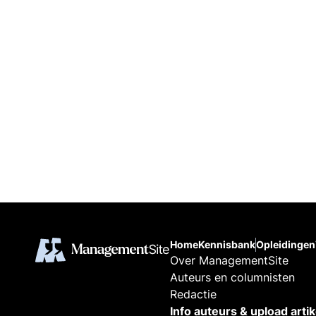
Home
Kennisbank
Opleidingen
Over ManagementSite
Auteurs en columnisten
Redactie
Info auteurs & upload arti