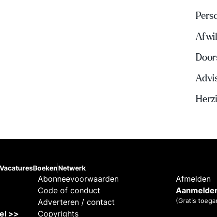
Perso
Afwi
Door
Advi
Herzi
Vacatures
Boeken
Netwerk
Abonneevoorwaarden
Afmelden
Code of conduct
Aanmelden
(Gratis toega
Adverteren / contact
kel >>
Copyrights