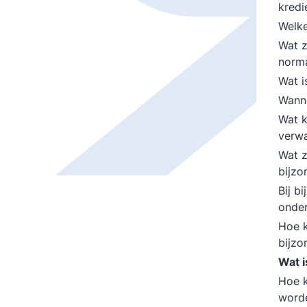
kredi
Welke
Wat z
norm
Wat i
Wanne
Wat k
verw
Wat z
bijzo
Bij b
onder
Hoe k
bijzo
Wat i
Hoe k
word