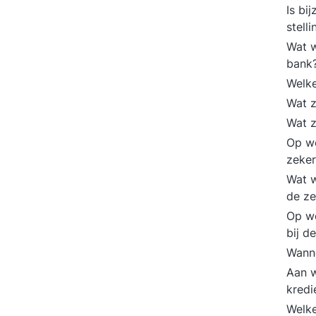
Is bi
stell
Wat w
bank
Welke
Wat z
Wat z
Op we
zeke
Wat w
de ze
Op we
bij d
Wanne
Aan w
kred
Welke