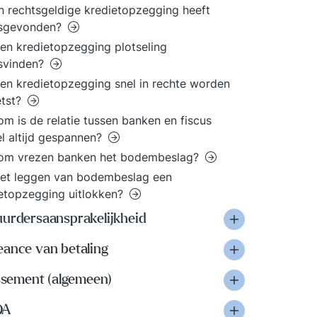
n rechtsgeldige kredietopzegging heeft
tsgevonden?
en kredietopzegging plotseling
svinden?
en kredietopzegging snel in rechte worden
etst?
m is de relatie tussen banken en fiscus
el altijd gespannen?
om vrezen banken het bodembeslag?
et leggen van bodembeslag een
etopzegging uitlokken?
uurdersaansprakelijkheid
eance van betaling
issement (algemeen)
OA