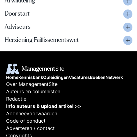
Afwikkeling
Doorstart
Adviseurs
Herziening Faillissementswet
Home
Kennisbank
Opleidingen
Vacatures
Boeken
Netwerk
Over ManagementSite
Auteurs en columnisten
Redactie
Info auteurs & upload artikel >>
Abonneevoorwaarden
Code of conduct
Adverteren / contact
Copyrights