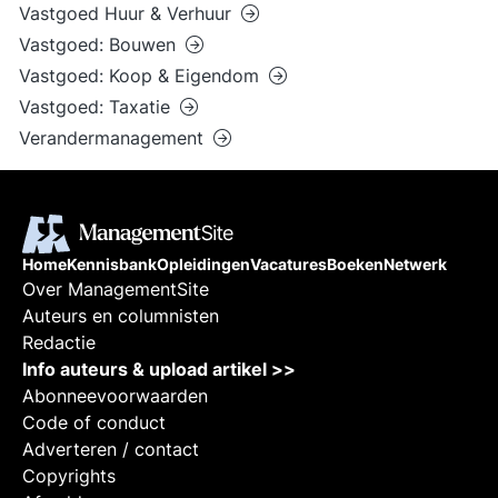
Vastgoed Huur & Verhuur
Vastgoed: Bouwen
Vastgoed: Koop & Eigendom
Vastgoed: Taxatie
Verandermanagement
Home
Kennisbank
Opleidingen
Vacatures
Boeken
Netwerk
Over ManagementSite
Auteurs en columnisten
Redactie
Info auteurs & upload artikel >>
Abonneevoorwaarden
Code of conduct
Adverteren / contact
Copyrights