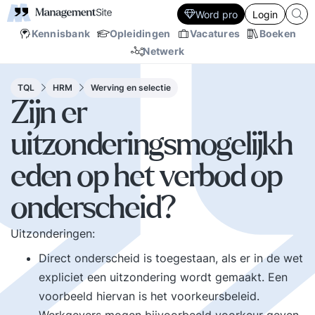
Word pro
Login
Kennisbank
Opleidingen
Vacatures
Boeken
Netwerk
TQL
HRM
Werving en selectie
Zijn er
uitzonderingsmogelijkh
eden op het verbod op
onderscheid?
Uitzonderingen:
Direct onderscheid is toegestaan, als er in de wet
expliciet een uitzondering wordt gemaakt. Een
voorbeeld hiervan is het voorkeursbeleid.