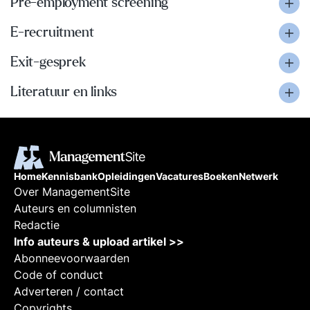
Pre-employment screening
E-recruitment
Exit-gesprek
Literatuur en links
Home
Kennisbank
Opleidingen
Vacatures
Boeken
Netwerk
Over ManagementSite
Auteurs en columnisten
Redactie
Info auteurs & upload artikel >>
Abonneevoorwaarden
Code of conduct
Adverteren / contact
Copyrights