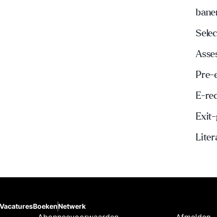
bane
Selec
Asse
Pre-
E-re
Exit
Liter
Vacatures
Boeken
Netwerk