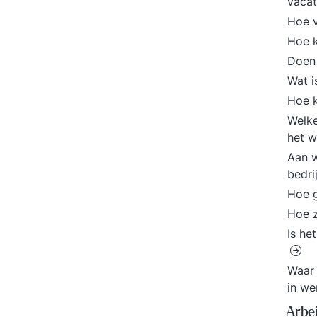
vacat
Hoe v
Hoe k
Doen 
Wat i
Hoe k
Welke
het 
Aan w
bedri
Hoe g
Hoe z
Is he
Waar 
in we
Arbe