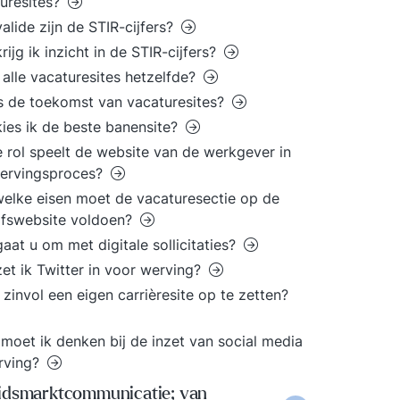
uresites?
alide zijn de STIR-cijfers?
rijg ik inzicht in de STIR-cijfers?
alle vacaturesites hetzelfde?
s de toekomst van vacaturesites?
ies ik de beste banensite?
 rol speelt de website van de werkgever in
wervingsproces?
elke eisen moet de vacaturesectie op de
jfswebsite voldoen?
aat u om met digitale sollicitaties?
et ik Twitter in voor werving?
t zinvol een eigen carrièresite op te zetten?
moet ik denken bij de inzet van social media
rving?
idsmarktcommunicatie; van