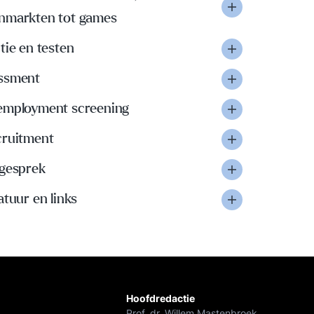
nmarkten tot games
tie en testen
ssment
employment screening
cruitment
-gesprek
atuur en links
Hoofdredactie
Prof. dr. Willem Mastenbroek