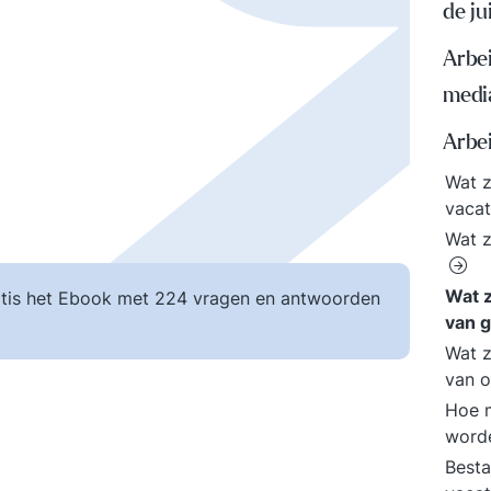
de ju
Arbe
medi
Arbe
Wat z
vacat
Wat z
Wat z
tis het Ebook met 224 vragen en antwoorden
van 
Wat z
van o
Hoe m
word
Besta