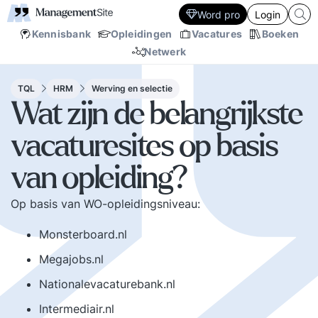
Word pro
Login
Kennisbank
Opleidingen
Vacatures
Boeken
Netwerk
TQL
HRM
Werving en selectie
Wat zijn de belangrijkste
vacaturesites op basis
van opleiding?
Op basis van WO-opleidingsniveau:
Monsterboard.nl
Megajobs.nl
Nationalevacaturebank.nl
Intermediair.nl