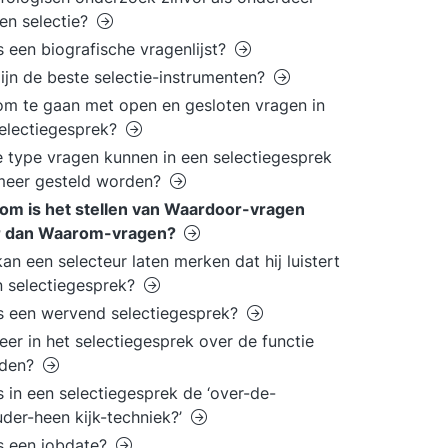
en selectie?
s een biografische vragenlijst?
ijn de beste selectie-instrumenten?
m te gaan met open en gesloten vragen in
electiegesprek?
 type vragen kunnen in een selectiegesprek
meer gesteld worden?
om is het stellen van Waardoor-vragen
r dan Waarom-vragen?
an een selecteur laten merken dat hij luistert
n selectiegesprek?
s een wervend selectiegesprek?
er in het selectiegesprek over de functie
jden?
s in een selectiegesprek de ‘over-de-
der-heen kijk-techniek?’
s een jobdate?