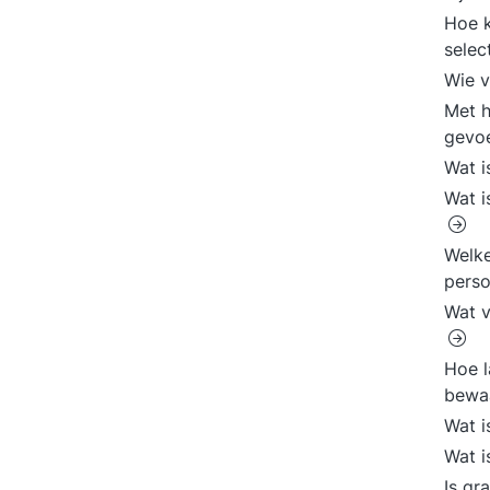
Hoe k
selec
Wie v
Met h
gevo
Wat i
Wat i
Welke
perso
Wat v
Hoe l
bewa
Wat i
Wat i
Is gr