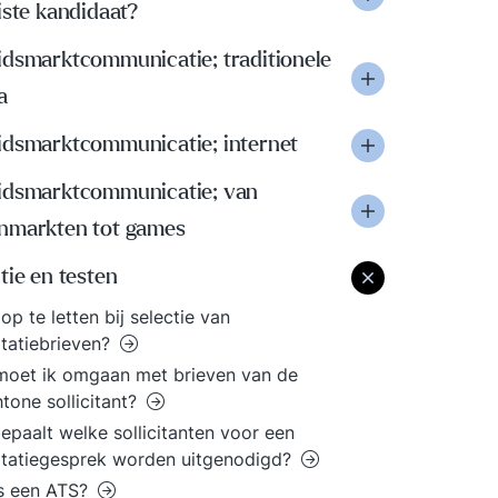
iste kandidaat?
idsmarktcommunicatie; traditionele
a
idsmarktcommunicatie; internet
idsmarktcommunicatie; van
nmarkten tot games
tie en testen
op te letten bij selectie van
citatiebrieven?
oet ik omgaan met brieven van de
htone sollicitant?
epaalt welke sollicitanten voor een
citatiegesprek worden uitgenodigd?
s een ATS?