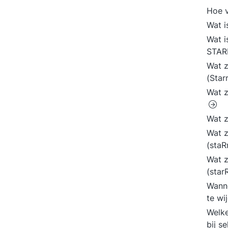
Hoe v
Wat i
Wat i
STAR
Wat z
(Star
Wat z
Wat z
Wat z
(staR
Wat z
(star
Wanne
te wi
Welk
bij s