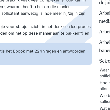
l de praktijk vaak veel complexer is. Ook kan in
de ju
n ('waarom heeft u het op die manier
ollicitant aanwezig is, hoe meer hij/zij in zijn
Arbe
medi
pje voor stapje inzicht in het denk- en leerproces
Arbe
eiden om het op deze manier aan te pakken?') en
.
Arbe
bane
tis het Ebook met 224 vragen en antwoorden
Selec
Waar 
solli
Hoe m
alloc
Wie b
solli
Wat i