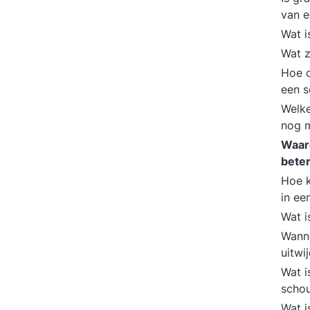
van e
Wat i
Wat z
Hoe o
een s
Welke
nog 
Waar
bete
Hoe k
in ee
Wat i
Wanne
uitwi
Wat i
schou
Wat i