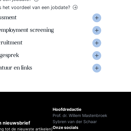
s het voordeel van een jobdate?
ssment
employment screening
cruitment
-gesprek
atuur en links
Hoofdredactie
Prof. dr. Willem Mastenbroek
Sybren van der Schaar
 nieuwsbrief
Onze socials
ng tot de nieuwste artikelen)