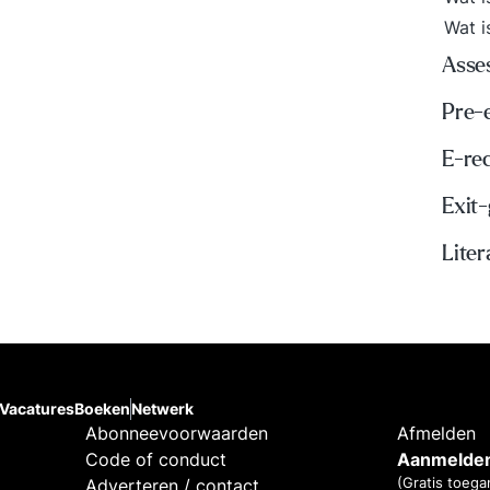
Wat i
Asse
Pre-
E-re
Exit
Liter
Vacatures
Boeken
Netwerk
Abonneevoorwaarden
Afmelden
Code of conduct
Aanmelden
(Gratis toega
Adverteren / contact