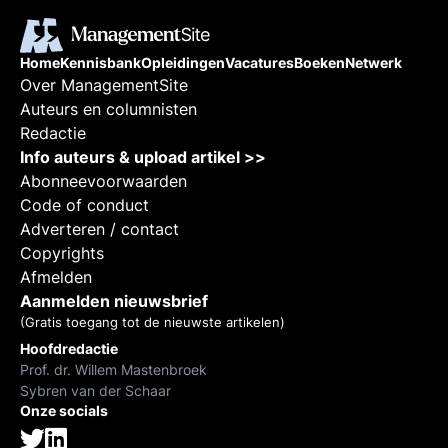
Home
Kennisbank
Opleidingen
Vacatures
Boeken
Netwerk
Over ManagementSite
Auteurs en columnisten
Redactie
Info auteurs & upload artikel >>
Abonneevoorwaarden
Code of conduct
Adverteren / contact
Copyrights
Afmelden
Aanmelden nieuwsbrief
(Gratis toegang tot de nieuwste artikelen)
Hoofdredactie
Prof. dr. Willem Mastenbroek
Sybren van der Schaar
Onze socials