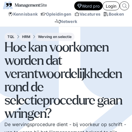
Word pro
Login
Kennisbank
Opleidingen
Vacatures
Boeken
Netwerk
TQL
HRM
Werving en selectie
Hoe kan voorkomen
worden dat
verantwoordelijkheden
rond de
selectieprocedure gaan
wringen?
De wervingsprocedure dient - bij voorkeur op schrift -