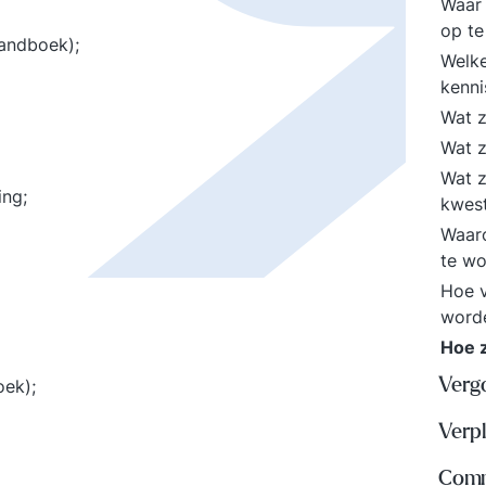
Waar 
op t
handboek);
Welke
kenni
Wat z
Wat z
Wat z
ing;
kwes
Waaro
te wo
Hoe v
worde
Hoe z
Verg
oek);
Verpl
Comm