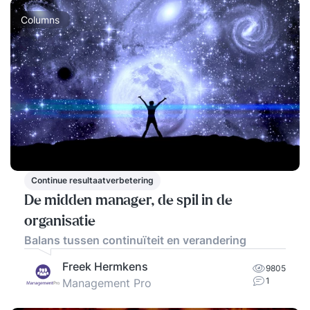
Columns
Continue resultaatverbetering
De midden manager, de spil in de
organisatie
Balans tussen continuïteit en verandering
Freek Hermkens
9805
1
Management Pro