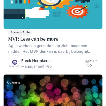
Scrum - Agile
MVP. Less can be more
Agile werken is geen doel op zich, maar een
middel. Het MVP denken is daarbij belangrijk.
Freek Hermkens
11461
0
Management Pro
Columns