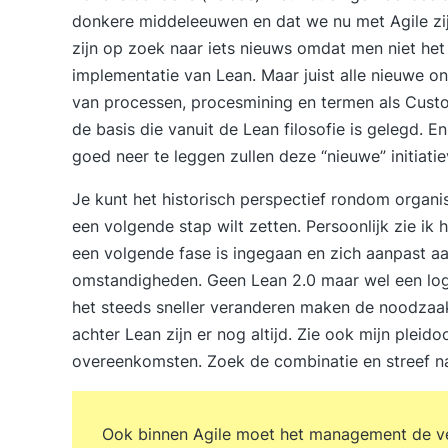
donkere middeleeuwen en dat we nu met Agile zijn
zijn op zoek naar iets nieuws omdat men niet het
implementatie van Lean. Maar juist alle nieuwe on
van processen, procesmining en termen als Cu
de basis die vanuit de Lean filosofie is gelegd. En
goed neer te leggen zullen deze “nieuwe” initiatie
Je kunt het historisch perspectief rondom organi
een volgende stap wilt zetten. Persoonlijk zie ik 
een volgende fase is ingegaan en zich aanpast aa
omstandigheden. Geen Lean 2.0 maar wel een log
het steeds sneller veranderen maken de noodzaak 
achter Lean zijn er nog altijd. Zie ook mijn pleido
overeenkomsten
. Zoek de combinatie en streef 
Ook binnen Agile moet het management de ver