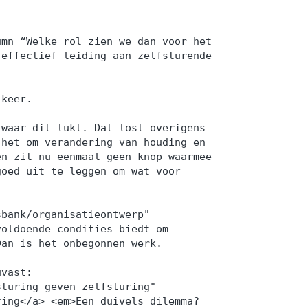
umn “Welke rol zien we dan voor het
 effectief leiding aan zelfsturende
 keer.
 waar dit lukt. Dat lost overigens
 het om verandering van houding en
en zit nu eenmaal geen knop waarmee
goed uit te leggen om wat voor
sbank/organisatieontwerp"
voldoende condities biedt om
Dan is het onbegonnen werk.
uvast:
sturing-geven-zelfsturing"
ring</a> <em>Een duivels dilemma?