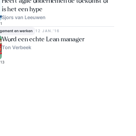
Heeft agile ondernemen de toekomst of
is het een hype
Sjors van Leeuwen
1
gement en werken
12 JAN.‘16
Word een echte Lean manager
Ton Verbeek
13