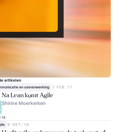
e artikelen
ommunicatie en samenwerking
7 FEB.‘17
Na Lean komt Agile
Shirine Moerkerken
18
ile
6 OKT.‘16