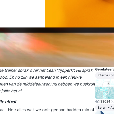
Gerelateerd
e trainer sprak over het Lean “tijdperk”. Hij sprak
Interne c
 dood. En nu zijn we aanbeland in een nieuwe
reken van de middeleeuwen: nu hebben we buskruit
llie het al.
33024
le uitrol
Scrum - Ag
rhaal. Hoe alles wat we ooit gedaan hadden min of