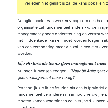
verleden niet gelukt is zal de kans ook klein z
De agile manier van werken vraagt om een heel 
organisatie zal fundamenteel anders worden ingeri
management goede ondersteuning en vertrouwen v
het middenkader kan en moet worden losgemaakt w
van een verandering maar die zal in een sterk ve
worden.
Bij zelfsturende teams geen management meer 
Nu hoor ik mensen zeggen :
”Maar bij Agile gaat
geen management meer nodig?”
Persoonlijk zie ik zelfsturing als een hulpmiddel
fundamenteel veranderen maar nooit verdwijnen. 
moeten komen waarbinnen ze in vrijheid kunnen w
in hebben.