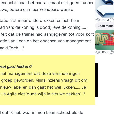
ecoacht maar het had allemaal niet goed kunnen
euwe, betere en meer wendbare wereld.
tatie niet meer onderdrukken en heb hem
11023
Lean mana
had van: de koning is dood; leve de koning……
feit dat de trainer had aangegeven tot voor kort
ntatie van Lean en het coachen van management
faald.Toch….?
28556
wel gaat lukken?
 het management dat deze veranderingen
 groep geworden. Mijns inziens vraagt dit om
 nieuw label en dan gaat het wel lukken….. Je
is Agile niet ‘oude wijn in nieuwe zakken’…?
d dat ik heb waarin men Lean schetst als de