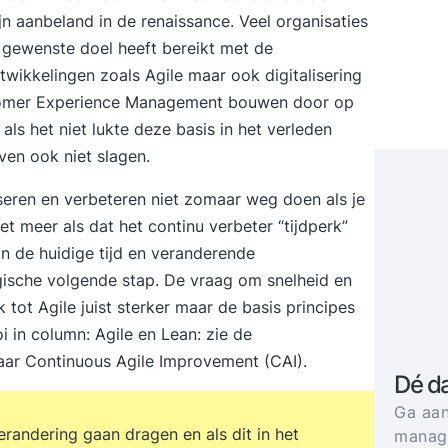
 aanbeland in de renaissance. Veel organisaties
 gewenste doel heeft bereikt met de
twikkelingen zoals Agile maar ook digitalisering
stomer Experience Management bouwen door op
 als het niet lukte deze basis in het verleden
ven ook niet slagen.
seren en verbeteren niet zomaar weg doen als je
het meer als dat het continu verbeter “tijdperk”
n de huidige tijd en veranderende
ische volgende stap. De vraag om snelheid en
tot Agile juist sterker maar de basis principes
oi in column:
Agile en Lean: zie de
naar Continuous Agile Improvement (CAI).
Dé d
Ga aan
andering gaan dragen en als dit in het
manage