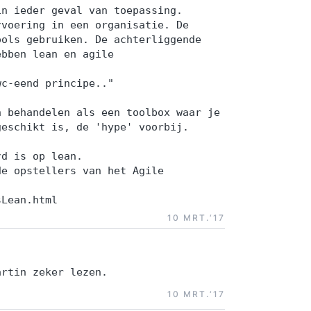
in ieder geval van toepassing.
rvoering in een organisatie. De
ools gebruiken. De achterliggende
ebben lean en agile
wc-eend principe.."
n behandelen als een toolbox waar je
geschikt is, de 'hype' voorbij.
rd is op lean.
de opstellers van het Agile
sLean.html
10 MRT.‘17
artin zeker lezen.
10 MRT.‘17