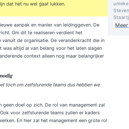
unieke
ijn dat het nu wel gaat lukken.
Steven
Staart
nieuwe aanpak en manier van leidinggeven. De
Meer
cht. Om dit te realiseren verdient het
anuit de organisatie. De veranderkracht die in
as altijd al van belang voor het laten slagen
randerende context alleen nog maar belangrijker
nodig
 het toch om zelfsturende teams dus hebben we
 en geen doel op zich. De rol van management zal
Ook voor zelfsturende teams zullen er kaders
erken. En hier zal het management een grote rol