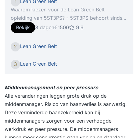
Lean Green Belt
1
Waarom kiezen voor de Lean Green Belt
opleiding van 5ST3PS? - 5ST3PS behoort sinds
2017 onafgebroken tot de Beste Opleiders van
Bekijk
3 dagen
€1500
9.6
Nederland voor Kwaliteits- en
Projectmanagement - Wat je vandaag leert, kun
Lean Green Belt
2
je morgen toepassen - heel erg praktijkgericht
met cases uit de praktijk en de mogelijkheid om
Lean Green Belt
3
jouw eigen casuïstiek in te brengen - In 3 dagen
word je volledig opgeleid en kun je zelfstandig
processen verbeteren met Lean - werken met
Middenmanagement en peer pressure
kleine groepen, waardoor er veel interactie is -
Alle veranderingen leggen grote druk op de
hele scherpe prijs-kwaliteitverhouding Onze
middenmanager. Risico van baanverlies is aanwezig.
trainers, die uit de praktijk komen, leren je direct
Deze verminderde baanzekerheid kan bij
hoe je processen kunt verbeteren en hoe je de
middenmanagers zorgen voor een verhoogde
mensen in deze veranderingen kunt meenemen.
werkdruk en peer pressure. De middenmanagers
In 3 dagen word je opgeleid voor de Lean Green
kunnen meer concurrentie gaan voelen en daardoor