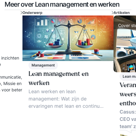
Meer over Lean management en werken
Onderwerp
Artikelen
Cover st
 inzichten
e
Management
Lean management en
Lean m
mmunicatie,
werken
, Missie en
Veran
Lean werken en lean
weers
management: Wat zijn de
entho
ervaringen met lean en continu
Casus: 
verbeteren. Welke methode of
CEO va
aanpak werkt het best?
team' 
Voorbeelden van lean
management, lean thinking, lean