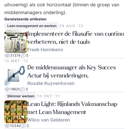
uitvoering) als ook horizontaal (binnen de groep van
middenmanagers onderling).
Gerelateerde artikelen
Lean management en werken
28 AUG.‘13
Implementeer de filosofie van continu
verbeteren, niet de tools
Freek Hermkens
31374
5
13 MRT.‘12
De middenmanager als Key Succes
Actor bij veranderingen.
Rosalie Kuyvenhoven
19625
3
Slimmer werken
10 OKT.‘11
Lean Light: Rijnlands Vakmanschap
met Lean Management
Wilco van Gelderen
10340
2