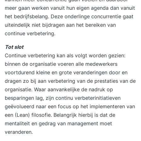
Belt en leer je alle tools. De Lean Green Belt
meer gaan werken vanuit hun eigen agenda dan vanuit
verbetert processen, lost problemen op terwijl
het bedrijfsbelang. Deze onderlinge concurrentie gaat
capaciteit vrijkomt. Wat leer je allemaal? Je leert
uiteindelijk niet bijdragen aan het bereiken van
hoe je verspillingen wegneemt met LEAN Je leert
continue verbetering.
hoe je een proces inricht dat tegen de laagste
Tot slot
kosten en de hoogste kwaliteit presteert Je leert
Continue verbetering kan als volgt worden gezien:
hoe je grondoorzaken voor problemen vindt en
binnen de organisatie voeren alle medewerkers
wegneemt Je leert de geheimen van het Toyota
voortdurend kleine en grote veranderingen door en
Productie Systeem en LEAN Management Je
dragen zo bij aan verbetering van de prestaties van de
leert hoe je inspeelt op veranderingen zonder dat
organisatie. Waar aanvankelijke de nadruk op
het proces eronder leidt Je leert projectmatig
besparingen lag, zijn continu verbeterinitiatieven
problemen op te pakken en op te lossen met
geëvolueerd naar een focus op het implementeren van
resultaat De opleiding is inclusief alle faciliteiten:
een (Lean) filosofie. Belangrijk hierbij is dat de
eten, drinken, het cursusmateriaal, formats die je
mentaliteit en gedrag van management moet
zelf kunt gebruiken, het boek 'Lean Six Sigma'
veranderen.
van Noordhoff Uitgevers, dat geschreven is door
onze hoofdtrainer en wordt gebruikt in het hoger