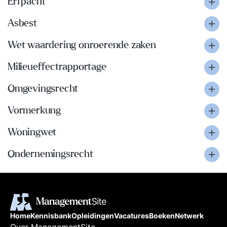
Erfpacht
Asbest
Wet waardering onroerende zaken
Milieueffectrapportage
Omgevingsrecht
Vormerkung
Woningwet
Ondernemingsrecht
Home
Kennisbank
Opleidingen
Vacatures
Boeken
Netwerk