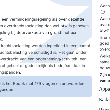
Wanne
Wanne
g een verminderingsregeling als over dezelfde
over
n overdrachtsbelasting dan wel btw is geheven
btw?
geling bij doorverkoop van grond met een
Is er
k.
goed 
drachtsbelasting worden ingediend in een aantal
overd
rachtsbelasting verschuldigd is. Het gaat onder
Welke
verdracht van een onderneming/activiteit, een
samen
l geheel of gedeeltelijk als bedrijfsmiddel in
bouw
ingspanden.
Zijn 
van 
tis het Ebook met 179 vragen en antwoorden
Appa
igendom.
Kada