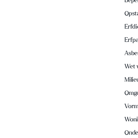
Bepe
Opst
Erfd
Erfp
Asbe
Wet 
Mili
Omge
Vorm
Woni
Onde