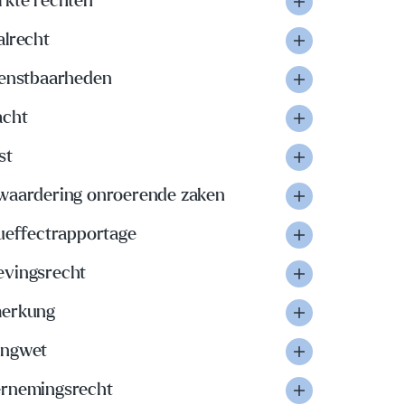
rkte rechten
alrecht
ienstbaarheden
acht
st
waardering onroerende zaken
eueffectrapportage
vingsrecht
erkung
ngwet
rnemingsrecht