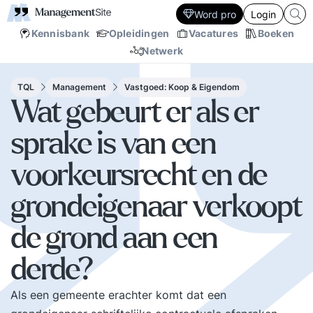
Word pro
Login
Kennisbank
Opleidingen
Vacatures
Boeken
Netwerk
TQL
Management
Vastgoed: Koop & Eigendom
Wat gebeurt er als er
sprake is van een
voorkeursrecht en de
grondeigenaar verkoopt
de grond aan een
derde?
Als een gemeente erachter komt dat een