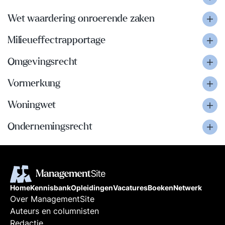
Wet waardering onroerende zaken
Milieueffectrapportage
Omgevingsrecht
Vormerkung
Woningwet
Ondernemingsrecht
Home
Kennisbank
Opleidingen
Vacatures
Boeken
Netwerk
Over ManagementSite
Auteurs en columnisten
Redactie