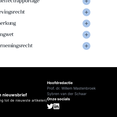
eueffectrapportage
vingsrecht
erkung
ngwet
rnemingsrecht
Hoofdredactie
Prof. dr. Willem Mastenbroek
Sybren van der Schaar
 nieuwsbrief
Onze socials
ng tot de nieuwste artikelen)