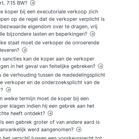
rt. 7:15 BW?
e koper bij een executoriale verkoop zich
pen op de regel dat de verkoper verplicht is
bezwaarde eigendom over te dragen, vrij
lle bijzondere lasten en beperkingen?
lke staat moet de verkoper de onroerende
leveren?
 sancties kan de koper aan de verkoper
gen in het geval van feitelijke gebreken?
s de verhouding tussen de mededelingsplicht
e verkoper en de onderzoeksplicht van de
r?
n welke termijn moet de koper bij een
per klagen indien hij een gebrek aan het
hte heeft ontdekt?
ls een gebrek groter of van andere aard is
aanvankelijk werd aangenomen?
s het verschil tussen een voorkeursrecht tot