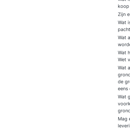
koop
Zijn 
Wat i
pach
Wat a
worde
Wat h
Wet 
Wat a
grond
de gr
eens 
Wat g
voork
gron
Mag 
lever