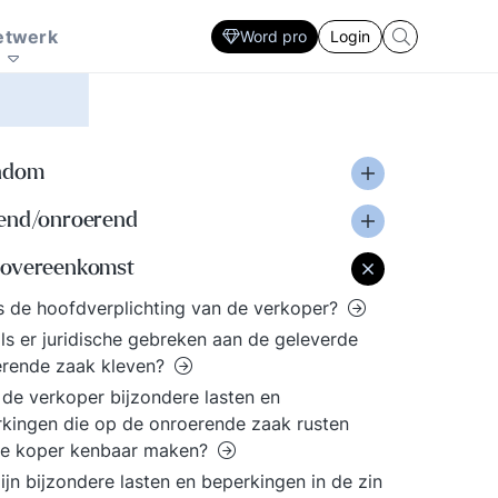
Zorg
Interactie patronen
ersoonlijke
sector. Ontwikkel
en sociale innovatie
marketing prikkel
plan
Strategie ontwikkeling en uitvoering
etwerk
Word pro
Login
fectiviteit. Lastige
Strategisch HRM, De
nderhandelingen, een
rol van de financieel
resentatie voor een
manager. De
ritisch publiek, een
slaagkansen van ICT
ergadering die uit de
projecten? Ieder zijn
ndom
and loopt, een
eigen specialisme en
cquisitie gesprek waar
vaardigheden. Volg de
end/onroerend
 tegenop kijkt. Doe
laatste trends voor elke
w voordeel met de
professional.
overeenkomst
andreikingen binnen
s de hoofdverplichting van de verkoper?
e kennisbank.
ls er juridische gebreken aan de geleverde
erende zaak kleven?
de verkoper bijzondere lasten en
kingen die op de onroerende zaak rusten
de koper kenbaar maken?
ijn bijzondere lasten en beperkingen in de zin