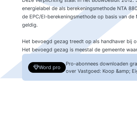
Deze verplichting staat in het Bouwbesluit 2012. 
energielabel de als berekeningsmethode NTA 880
de EPC/EI-berekeningsmethode op basis van de NE
geldig.
Het bevoegd gezag treedt op als handhaver bij ov
Het bevoegd gezag is meestal de gemeente waar
Pro-abonnees downloaden gra
Word pro
over Vastgoed: Koop &amp; E