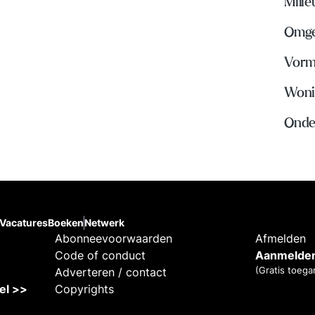
Mili
Omge
Vorm
Woni
Onde
Vacatures
Boeken
Netwerk
Abonneevoorwaarden
Afmelden
Code of conduct
Aanmelden
(Gratis toega
Adverteren / contact
kel >>
Copyrights