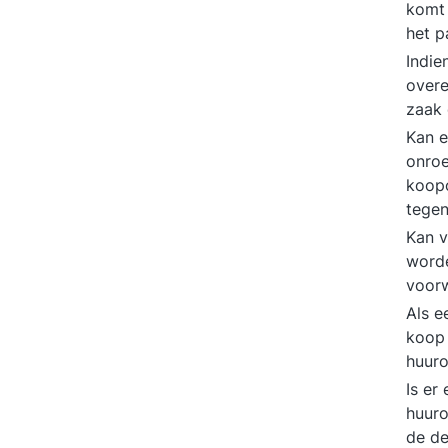
komt 
het p
Indie
over
zaak
Kan e
onroe
koop
tege
Kan v
worde
voor
Als e
koop 
huur
Is er
huur
de d