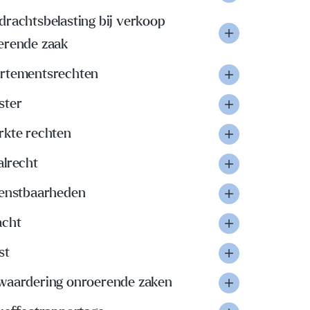
drachtsbelasting bij verkoop
erende zaak
rtementsrechten
ster
rkte rechten
alrecht
ienstbaarheden
acht
st
waardering onroerende zaken