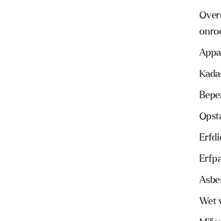
Over
onro
Appa
Kada
Bepe
Opst
Erfd
Erfp
Asbe
Wet 