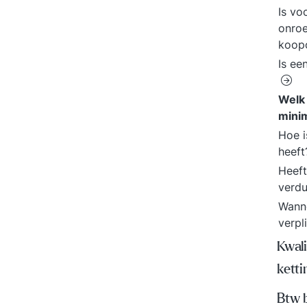
Is vo
onroe
koop
Is ee
Welk
minim
Hoe i
heef
Heeft
verd
Wanne
verpl
Kwali
kett
Btw 