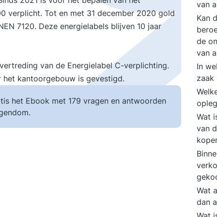
Sinds 2021 is voor het bepalen van het
van a
0 verplicht. Tot en met 31 december 2020 gold
Kan d
N 7120. Deze energielabels blijven 10 jaar
beroe
de on
van a
ertreding van de Energielabel C-verplichting.
In we
zaak 
 het kantoorgebouw is gevestigd.
Welke
tis het Ebook met 179 vragen en antwoorden
opleg
igendom.
Wat i
van d
kope
Binne
verko
gekoc
Wat a
dan 
Wat i