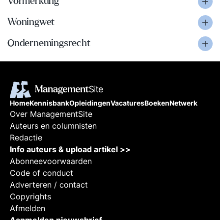
Vormerkung
Woningwet
Ondernemingsrecht
Home
Kennisbank
Opleidingen
Vacatures
Boeken
Netwerk
Over ManagementSite
Auteurs en columnisten
Redactie
Info auteurs & upload artikel >>
Abonneevoorwaarden
Code of conduct
Adverteren / contact
Copyrights
Afmelden