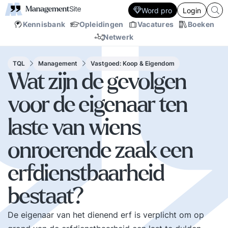
Word pro
Login
Kennisbank
Opleidingen
Vacatures
Boeken
Netwerk
TQL
Management
Vastgoed: Koop & Eigendom
Wat zijn de gevolgen
voor de eigenaar ten
laste van wiens
onroerende zaak een
erfdienstbaarheid
bestaat?
De eigenaar van het dienend erf is verplicht om op