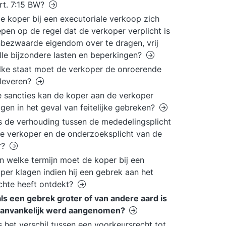
rt. 7:15 BW?
e koper bij een executoriale verkoop zich
pen op de regel dat de verkoper verplicht is
bezwaarde eigendom over te dragen, vrij
lle bijzondere lasten en beperkingen?
lke staat moet de verkoper de onroerende
leveren?
 sancties kan de koper aan de verkoper
gen in het geval van feitelijke gebreken?
s de verhouding tussen de mededelingsplicht
e verkoper en de onderzoeksplicht van de
r?
n welke termijn moet de koper bij een
per klagen indien hij een gebrek aan het
hte heeft ontdekt?
ls een gebrek groter of van andere aard is
aanvankelijk werd aangenomen?
s het verschil tussen een voorkeursrecht tot