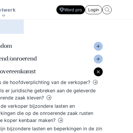
Zorg
Interactie patronen
ersoonlijke
sector. Ontwikkel
en sociale innovatie
marketing prikkel
plan
Strategie ontwikkeling en uitvoering
etwerk
Word pro
Login
fectiviteit. Lastige
Strategisch HRM, De
nderhandelingen, een
rol van de financieel
resentatie voor een
manager. De
ritisch publiek, een
slaagkansen van ICT
ergadering die uit de
projecten? Ieder zijn
ndom
and loopt, een
eigen specialisme en
cquisitie gesprek waar
vaardigheden. Volg de
end/onroerend
 tegenop kijkt. Doe
laatste trends voor elke
w voordeel met de
professional.
overeenkomst
andreikingen binnen
s de hoofdverplichting van de verkoper?
e kennisbank.
ls er juridische gebreken aan de geleverde
erende zaak kleven?
de verkoper bijzondere lasten en
kingen die op de onroerende zaak rusten
de koper kenbaar maken?
ijn bijzondere lasten en beperkingen in de zin