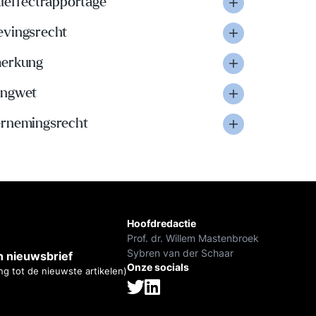
eueffectrapportage
vingsrecht
erkung
ngwet
rnemingsrecht
Hoofdredactie
Prof. dr. Willem Mastenbroek
Sybren van der Schaar
 nieuwsbrief
Onze socials
ng tot de nieuwste artikelen)