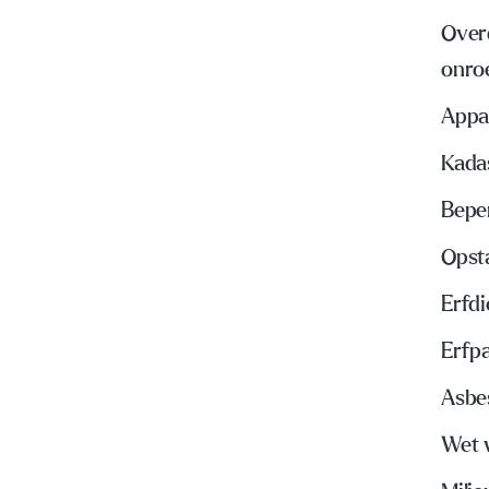
Over
onro
Appa
Kada
Bepe
Opst
Erfd
Erfp
Asbe
Wet 