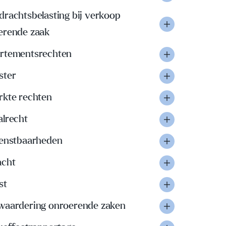
drachtsbelasting bij verkoop
erende zaak
rtementsrechten
ster
rkte rechten
alrecht
ienstbaarheden
acht
st
waardering onroerende zaken