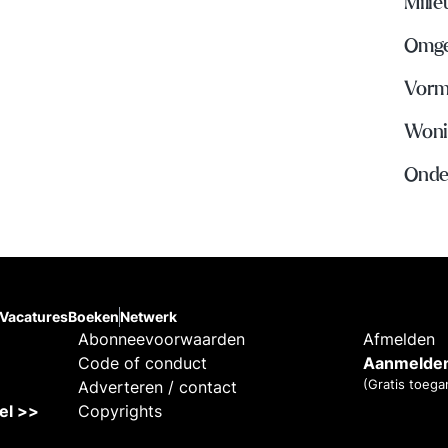
Mili
Omge
Vorm
Woni
Onde
Vacatures
Boeken
Netwerk
Abonneevoorwaarden
Afmelden
Code of conduct
Aanmelden
(Gratis toega
Adverteren / contact
kel >>
Copyrights