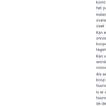
komt 
het p
Indie
over
zaak
Kan e
onroe
koop
tege
Kan v
worde
voor
Als e
koop 
huur
Is er
huur
de d