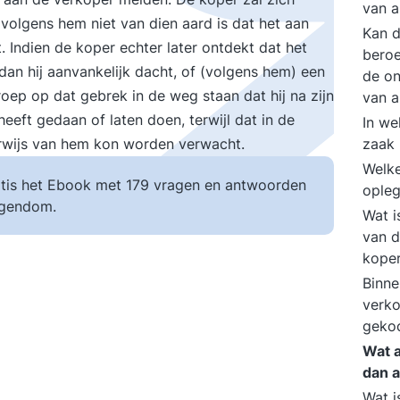
van a
 volgens hem niet van dien aard is dat het aan
Kan d
 Indien de koper echter later ontdekt dat het
beroe
an hij aanvankelijk dacht, of (volgens hem) een
de on
oep op dat gebrek in de weg staan dat hij na zijn
van a
eft gedaan of laten doen, terwijl dat in de
In we
rwijs van hem kon worden verwacht.
zaak 
Welke
tis het Ebook met 179 vragen en antwoorden
opleg
igendom.
Wat i
van d
kope
Binne
verko
gekoc
Wat a
dan 
Wat i