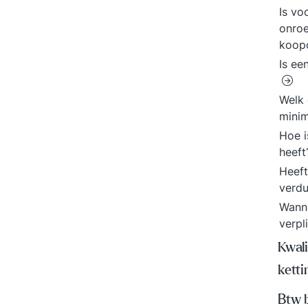
Is vo
onroe
koop
Is ee
Welk 
minim
Hoe i
heef
Heeft
verd
Wanne
verpl
Kwali
kett
Btw 