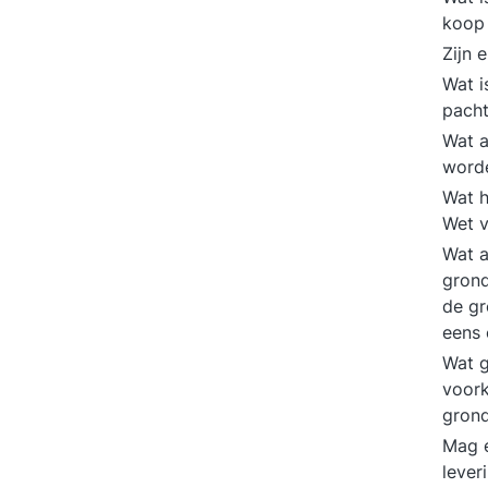
koop
Zijn 
Wat i
pach
Wat a
worde
Wat h
Wet 
Wat a
grond
de gr
eens 
Wat g
voork
gron
Mag 
lever