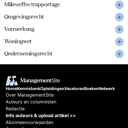
Milieueffectrapportage
Omgevingsrecht
Vormerkung
Woningwet
Ondernemingsrecht
Home
Kennisbank
Opleidingen
Vacatures
Boeken
Netwerk
Over ManagementSite
Auteurs en columnisten
Redactie
Info auteurs & upload artikel >>
Abonneevoorwaarden