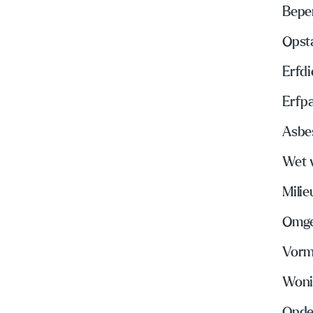
Bepe
Opst
Erfd
Erfp
Asbe
Wet 
Mili
Omge
Vorm
Woni
Onde