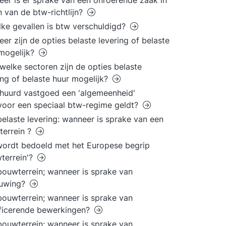
er is er sprake van een onroerende zaak in
n van de btw-richtlijn?
lke gevallen is btw verschuldigd?
er zijn de opties belaste levering of belaste
mogelijk?
welke sectoren zijn de opties belaste
ing of belaste huur mogelijk?
rhuurd vastgoed een 'algemeenheid'
oor een speciaal btw-regime geldt?
elaste levering: wanneer is sprake van een
errein ?
ordt bedoeld met het Europese begrip
terrein'?
ouwterrein; wanneer is sprake van
uwing?
ouwterrein; wanneer is sprake van
ficerende bewerkingen?
ouwterrein; wanneer is sprake van