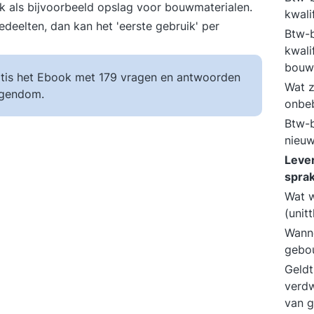
ik als bijvoorbeeld opslag voor bouwmaterialen.
kwali
deelten, dan kan het 'eerste gebruik' per
Btw-b
kwali
bouw
tis het Ebook met 179 vragen en antwoorden
Wat z
igendom.
onbeb
Btw-b
nieu
Leve
spra
Wat w
(unit
Wanne
gebo
Geldt
verdw
van 