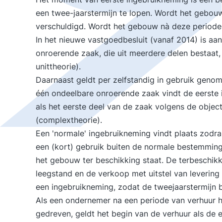
een twee-jaarstermijn te lopen. Wordt het gebou
verschuldigd. Wordt het gebouw nà deze periode ve
In het nieuwe vastgoedbesluit (vanaf 2014) is a
onroerende zaak, die uit meerdere delen bestaat,
unittheorie).
Daarnaast geldt per zelfstandig in gebruik genome
één ondeelbare onroerende zaak vindt de eerste
als het eerste deel van de zaak volgens de obje
(complextheorie).
Een 'normale' ingebruikneming vindt plaats zod
een (kort) gebruik buiten de normale bestemming 
het gebouw ter beschikking staat. De terbeschikk
leegstand en de verkoop met uitstel van levering
een ingebruikneming, zodat de tweejaarstermijn b
Als een ondernemer na een periode van verhuur 
gedreven, geldt het begin van de verhuur als de e