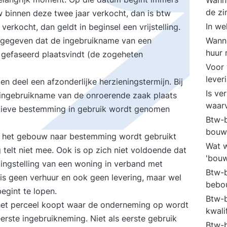
Wanne
de zi
w binnen deze twee jaar verkocht, dan is btw
In we
rkocht, dan geldt in beginsel een vrijstelling.
angegeven dat de ingebruikname van een
Wanne
huur 
 gefaseerd plaatsvindt (de zogeheten
Voor 
lever
n deel een afzonderlijke herzieningstermijn. Bij
Is ve
 ingebruikname van de onroerende zaak plaats
waarv
ctieve bestemming in gebruik wordt genomen
Btw-b
bouwt
ra het gebouw naar bestemming wordt gebruikt
Wat w
telt niet mee. Ook is op zich niet voldoende dat
'bouw
ingstelling van een woning in verband met
Btw-b
 is geen verhuur en ook geen levering, maar wel
bebo
egint te lopen.
Btw-b
het perceel koopt waar de onderneming op wordt
kwali
erste ingebruikneming. Niet als eerste gebruik
Btw-b