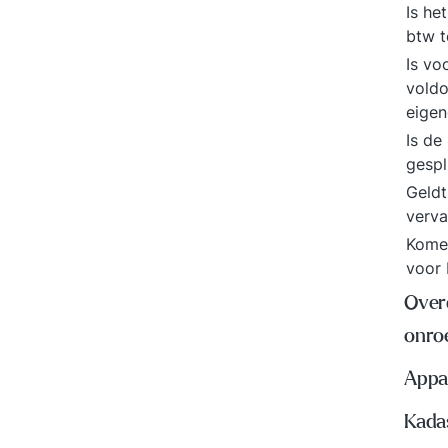
Is he
btw t
Is vo
voldo
eige
Is de
gespl
Geldt
verv
Komen
voor 
Over
onro
Appa
Kada