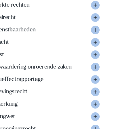
rkte rechten
alrecht
ienstbaarheden
acht
st
waardering onroerende zaken
eueffectrapportage
vingsrecht
erkung
ngwet
rnemingsrecht