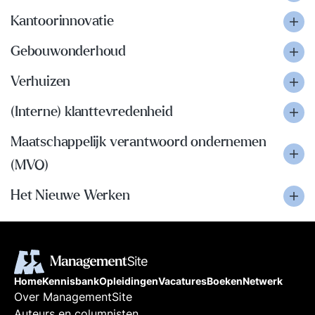
Kantoorinnovatie
Gebouwonderhoud
Verhuizen
(Interne) klanttevredenheid
Maatschappelijk verantwoord ondernemen
(MVO)
Het Nieuwe Werken
Home
Kennisbank
Opleidingen
Vacatures
Boeken
Netwerk
Over ManagementSite
Auteurs en columnisten