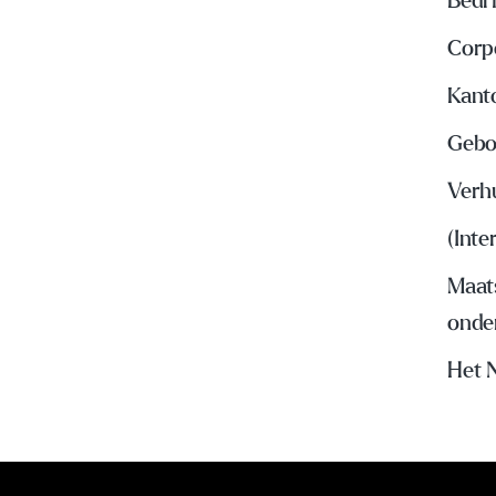
Bedri
Corp
Kant
Gebo
Verh
(Inte
Maat
onde
Het 