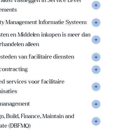
aken vastleggen in Service Level
ements
lity Management Informatie Systeem
sten en Middelen inkopen is meer dan
rhandelen alleen
steden van facilitaire diensten
contracting
d services voor facilitaire
isaties
management
n, Build, Finance, Maintain and
ate (DBFMO)