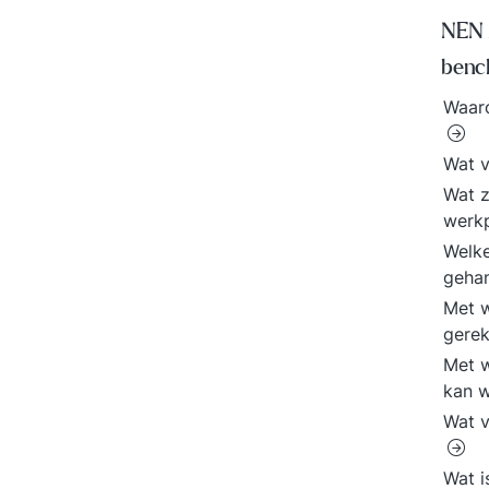
NEN 
benc
Waaro
Wat v
Wat z
werkp
Welke
geha
Met w
gere
Met w
kan 
Wat v
Wat 