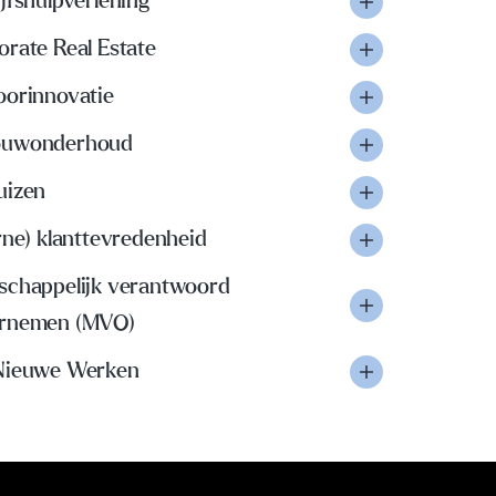
jfshulpverlening
orate Real Estate
oorinnovatie
uwonderhoud
uizen
rne) klanttevredenheid
schappelijk verantwoord
rnemen (MVO)
Nieuwe Werken