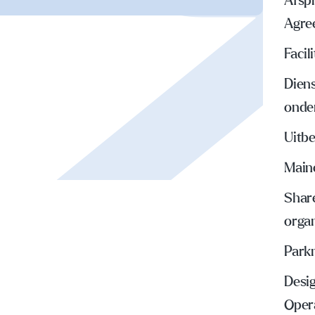
Afspr
Agre
Faci
Dien
onde
Uitbe
Main
Share
organ
Park
Desig
Oper