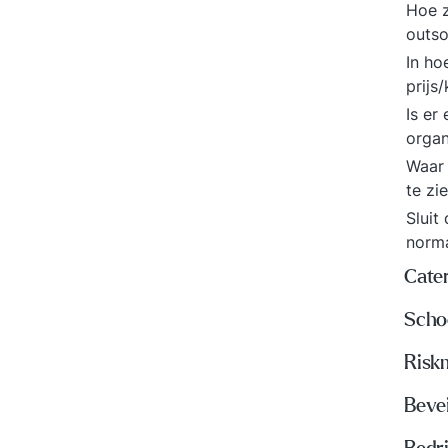
Hoe z
outso
In ho
prijs
Is er
organ
Waar 
te zi
Sluit
norma
Cate
Scho
Risk
Beve