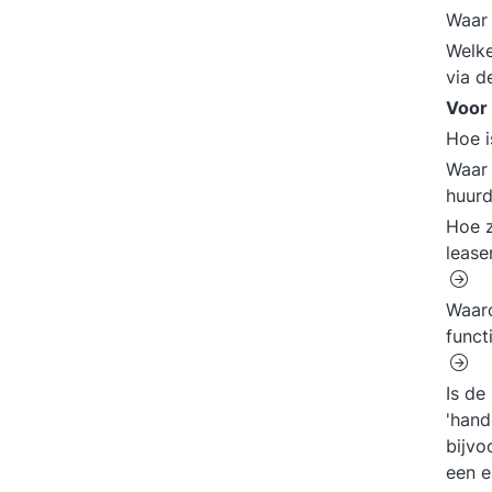
Waar
Welke
via d
Voor
Hoe 
Waar 
huurd
Hoe z
lease
Waaro
funct
Is de
'hand
bijvo
een e