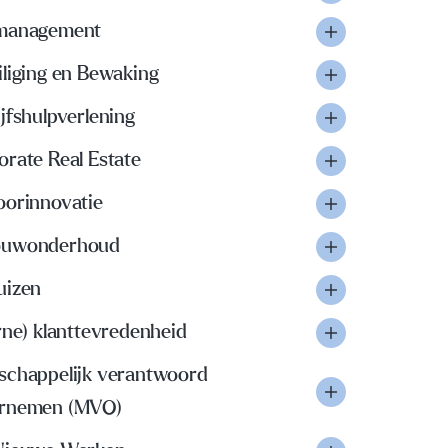
management
iliging en Bewaking
jfshulpverlening
orate Real Estate
oorinnovatie
uwonderhoud
uizen
rne) klanttevredenheid
schappelijk verantwoord
rnemen (MVO)