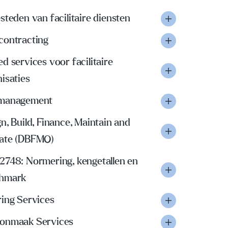
steden van facilitaire diensten
contracting
d services voor facilitaire
isaties
management
n, Build, Finance, Maintain and
ate (DBFMO)
2748: Normering, kengetallen en
hmark
ring Services
onmaak Services