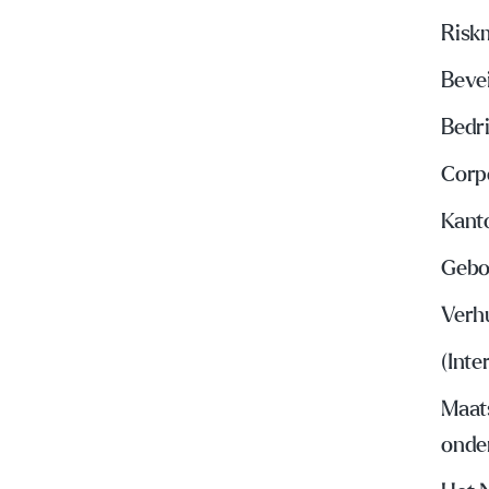
Risk
Beve
Bedri
Corp
Kant
Gebo
Verh
(Inte
Maat
onde