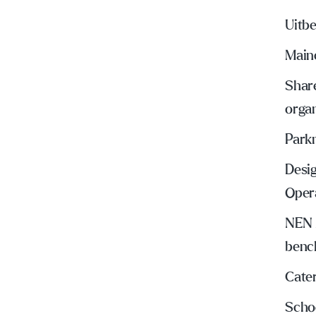
Uitbe
Main
Share
organ
Park
Desig
Oper
NEN 
benc
Cate
Scho