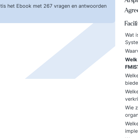
Afspr
tis het Ebook met 267 vragen en antwoorden
Agre
Faci
Wat i
Syst
Waar
Welk 
FMIS
Welke
bied
Welke
verkr
Wie z
organ
Welke
imple