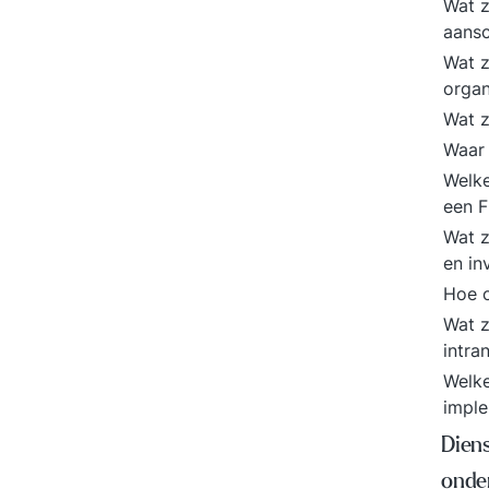
Wat z
aansc
Wat z
organ
Wat z
Waar 
Welke
een 
Wat z
en in
Hoe o
Wat z
intra
Welke
imple
Dien
onde