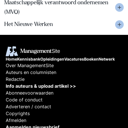
Maatschappelijk verantwoord ondernemen
(MVO)
Het Nieuwe Werken
Home
Kennisbank
Opleidingen
Vacatures
Boeken
Netwerk
Over ManagementSite
Auteurs en columnisten
Redactie
Info auteurs & upload artikel >>
Abonneevoorwaarden
Code of conduct
Adverteren / contact
Copyrights
Afmelden
Aanmelden nieuwsbrief