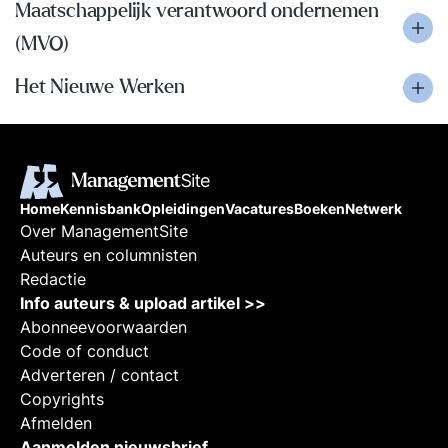
Maatschappelijk verantwoord ondernemen
(MVO)
Het Nieuwe Werken
Home
Kennisbank
Opleidingen
Vacatures
Boeken
Netwerk
Over ManagementSite
Auteurs en columnisten
Redactie
Info auteurs & upload artikel >>
Abonneevoorwaarden
Code of conduct
Adverteren / contact
Copyrights
Afmelden
Aanmelden nieuwsbrief