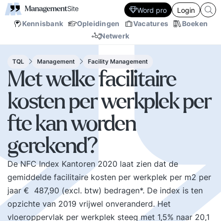
Word pro
Login
Kennisbank
Opleidingen
Vacatures
Boeken
Netwerk
TQL
Management
Facility Management
Met welke facilitaire
kosten per werkplek per
fte kan worden
gerekend?
De NFC Index Kantoren 2020 laat zien dat de
gemiddelde facilitaire kosten per werkplek per m2 per
jaar € 487,90 (excl. btw) bedragen*. De index is ten
opzichte van 2019 vrijwel onveranderd. Het
vloeroppervlak per werkplek steeg met 1,5% naar 20,1