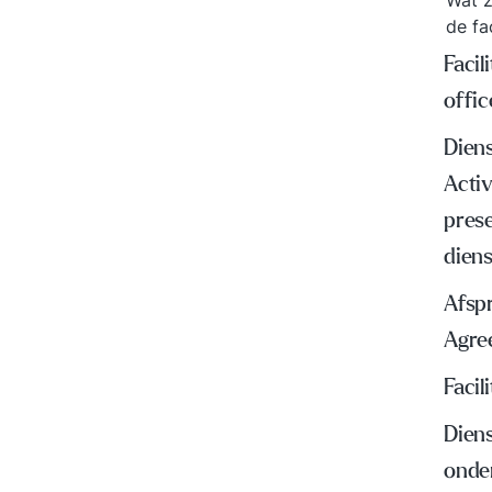
Wat z
de fa
Facil
offic
Diens
Acti
prese
dien
Afspr
Agre
Faci
Dien
onde