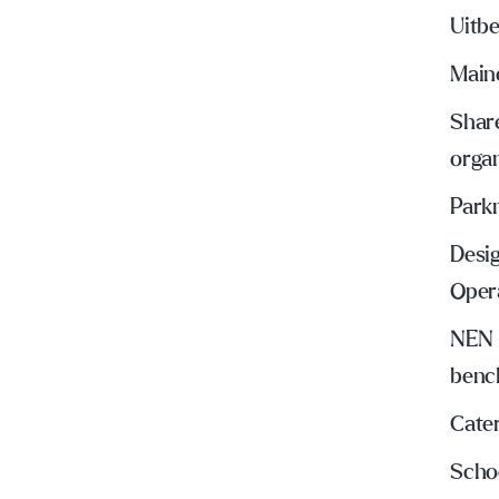
Uitbe
Main
Share
organ
Park
Desig
Oper
NEN 
benc
Cate
Scho