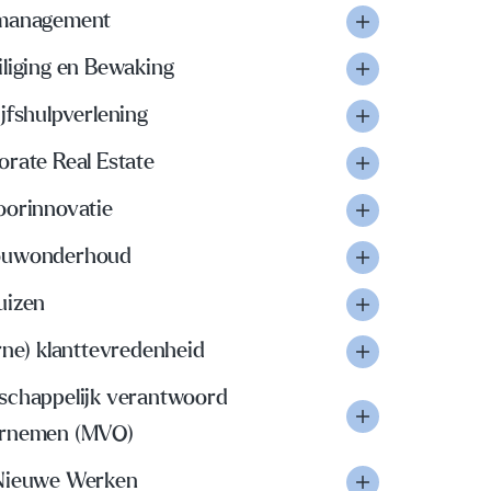
management
iliging en Bewaking
jfshulpverlening
orate Real Estate
oorinnovatie
uwonderhoud
uizen
rne) klanttevredenheid
schappelijk verantwoord
rnemen (MVO)
Nieuwe Werken