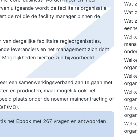
Wat z
rvan uitgaande wordt de facilitaire organisatie
Wat z
ert de rol die de facility manager binnen de
Wat z
eenh
Welke
an dergelijke facilitaire regieorganisaties,
manag
ende leveranciers en het management zich richt
onde
ogelijkheden hiertoe zijn bijvoorbeeld
Welke
organ
Welke
 meer een samenwerkingsverband aan te gaan met
organ
ensten en producten, maar mogelijk ook het
Welke
beeld plaats onder de noemer maincontracting of
organ
DB(F)MO).
Welke
organ
tis het Ebook met 267 vragen en antwoorden
Welke
organ