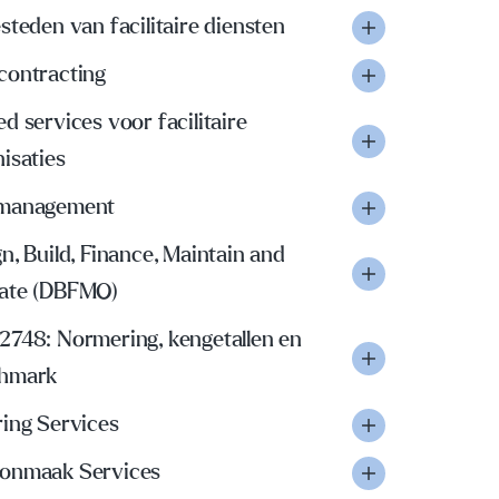
steden van facilitaire diensten
contracting
d services voor facilitaire
isaties
management
n, Build, Finance, Maintain and
ate (DBFMO)
2748: Normering, kengetallen en
hmark
ring Services
onmaak Services