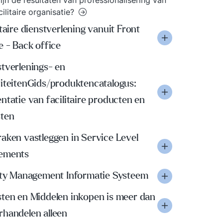
ijn de resultaten van professionalisering van
cilitaire organisatie?
itaire dienstverlening vanuit Front
e - Back office
tverlenings- en
viteitenGids/produktencatalogus:
ntatie van facilitaire producten en
sten
aken vastleggen in Service Level
ements
lity Management Informatie Systeem
sten en Middelen inkopen is meer dan
rhandelen alleen