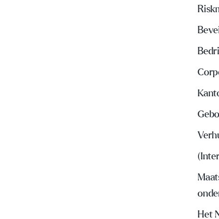
Risk
Beve
Bedri
Corp
Kant
Gebo
Verh
(Inte
Maat
onde
Het 