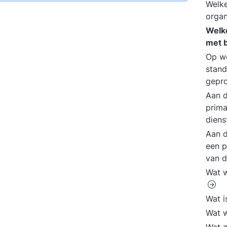
Welke
organ
Welke
met b
Op we
stand
gepro
Aan d
prima
diens
Aan d
een p
van d
Wat w
Wat 
Wat 