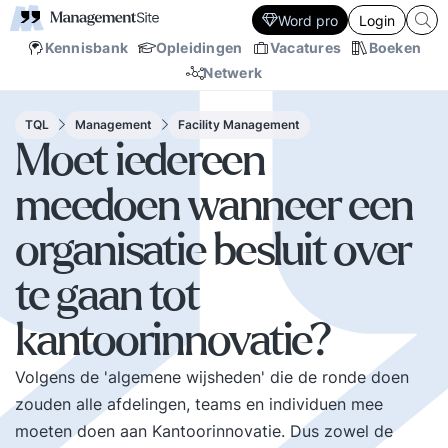
Word pro
Login
Kennisbank
Opleidingen
Vacatures
Boeken
Netwerk
TQL
Management
Facility Management
Moet iedereen
meedoen wanneer een
organisatie besluit over
te gaan tot
kantoorinnovatie?
Volgens de 'algemene wijsheden' die de ronde doen
zouden alle afdelingen, teams en individuen mee
moeten doen aan Kantoorinnovatie. Dus zowel de