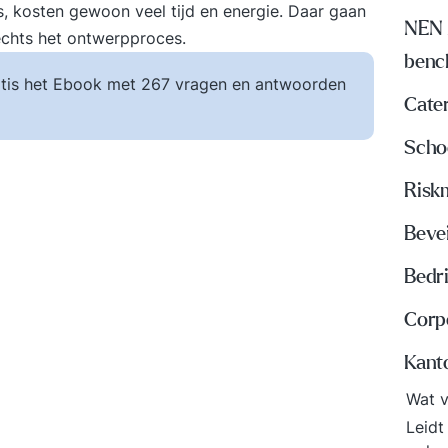
s, kosten gewoon veel tijd en energie. Daar gaan
NEN 
echts het ontwerpproces.
benc
tis het Ebook met 267 vragen en antwoorden
Cate
Scho
Risk
Beve
Bedri
Corp
Kant
Wat v
Leidt