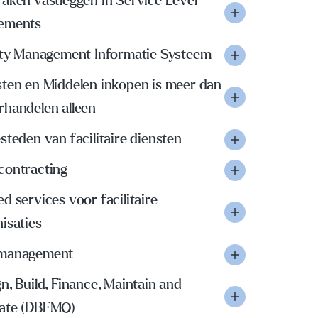
aken vastleggen in Service Level
ements
lity Management Informatie Systeem
sten en Middelen inkopen is meer dan
rhandelen alleen
steden van facilitaire diensten
contracting
d services voor facilitaire
isaties
management
n, Build, Finance, Maintain and
ate (DBFMO)