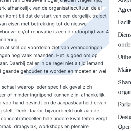
tsen van creatieve mogelijkheden vragen tijd,
Afspr
erk afhankelijk van de organisatiecultuur, de al
Agre
 komt bij dat de start van een dergelijk traject
Faci
van eisen met betrekking tot de nieuwe
uwbouw- en/of renovatie is een doorlooptijd van 4
Dien
ondering.
onde
n al snel de voordelen ziet van veranderingen
singen nog vaak maanden. Het is goed om op
Uitbe
r. Daarbij zal er in de regel niet altijd iemand
Main
 wel gaande gehouden te worden en moeten er wel
Share
 schaal waarop ieder specifiek geval zich
organ
 of minder ingrijpend kunnen zijn, afhankelijk
op voorhand bevindt en de aanpasbaarheid ervan
Park
stelt. Denk daarbij bijvoorbeeld ook aan de
Desig
 concentratiecellen hele andere kwaliteiten vergt
praak, draagvlak, workshops en plenaire
Oper