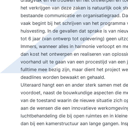
draagvlak en vertrouwen en het ontwerpen en toe
het verkrijgen van deze zaken is natuurlijk ook st
bestaande communicatie en organisatiegraad. Daar
vaak begint bij het schrijven van het programma 
huisvesting. In de gevallen dat sprake is van nie
tot 6 jaar (van ontwerp tot oplevering) geen uitz
Immers, wanneer alles in harmonie verloopt en me
dan kost het ontwerpen en realiseren van oplos
voorhand uit te gaan van een procestijd van een jaa
fulltime mee bezig zijn, maar dient het project
deadlines worden bewaakt en gehaald.
Uiteraard hangt een en ander sterk samen met de
voordoet, naast de bouwkundige aspecten die meer
van de toestand waarin de nieuwe situatie zich 
aan de wensen die een innovatieve werkomgeving 
luchtbehandeling die bij open ruimtes en in kleine
dan bij een kamerstructuur aan lange gangen. Ins