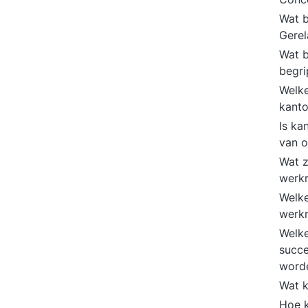
Wat b
Gere
Wat b
begri
Welke
kanto
Is ka
van o
Wat z
werk
Welke
werk
Welke
succe
word
Wat 
Hoe k