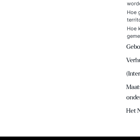
word
Hoe g
terri
Hoe k
geme
Gebo
Verh
(Inte
Maat
onde
Het 