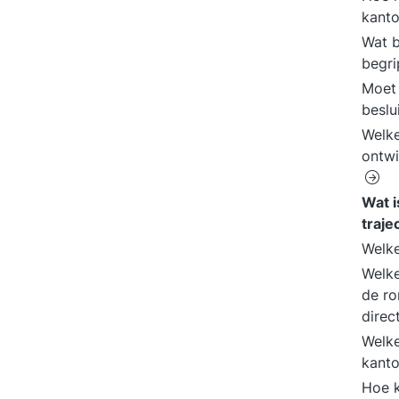
kanto
Wat b
begri
Moet 
beslu
Welke
ontwi
Wat i
traje
Welke
Welke
de ro
direc
Welke
kanto
Hoe k