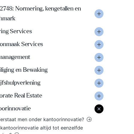
2748: Normering, kengetallen en
hmark
ring Services
onmaak Services
management
iliging en Bewaking
jfshulpverlening
orate Real Estate
oorinnovatie
erstaat men onder kantoorinnovatie?
 kantoorinnovatie altijd tot eenzelfde