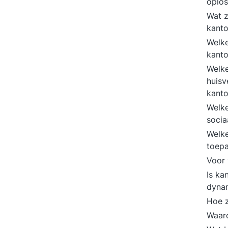
oplo
Wat z
kanto
Welke
kanto
Welke
huisv
kanto
Welke
socia
Welke
toepa
Voor 
Is ka
dynam
Hoe z
Waaro